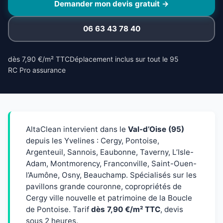
Demander mon devis gratuit →
06 63 43 78 40
dès 7,90 €/m² TTC
Déplacement inclus sur tout le 95
RC Pro assurance
AltaClean intervient dans le
Val-d’Oise (95)
depuis les Yvelines : Cergy, Pontoise,
Argenteuil, Sannois, Eaubonne, Taverny, L’Isle-
Adam, Montmorency, Franconville, Saint-Ouen-
l’Aumône, Osny, Beauchamp. Spécialisés sur les
pavillons grande couronne, copropriétés de
Cergy ville nouvelle et patrimoine de la Boucle
de Pontoise. Tarif
dès 7,90 €/m² TTC
, devis
sous 2 heures.