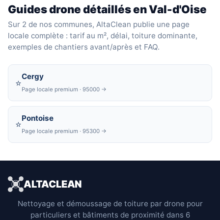
Guides drone détaillés en Val-d'Oise
Sur 2 de nos communes, AltaClean publie une page
locale complète : tarif au m², délai, toiture dominante,
exemples de chantiers avant/après et FAQ.
Cergy
⭐
Page locale premium · 95000
→
Pontoise
⭐
Page locale premium · 95300
→
ALTACLEAN
Nettoyage et démoussage de toiture par drone pour
particuliers et bâtiments de proximité dans 6