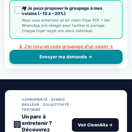
🏘️ Je peux proposer le groupage à mes
voisins (−10 à −20%)
Nous vous enverrons un kit voisin (flyer PDF + lien
WhatsApp pré-rédigé) pour faciliter le partage.
Chaque foyer reçoit son devis individuel.
📱 J'ai reçu un code groupage d'un voisin →
Envoyer ma demande →
COPROPRIÉTÉ · SYNDIC ·
BAILLEUR · COLLECTIVITÉ ·
TERTIAIRE
Un parc à
🏢
entretenir ?
Voir CleanAlta →
Découvrez