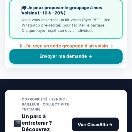
🏘️ Je peux proposer le groupage à mes
voisins (−10 à −20%)
Nous vous enverrons un kit voisin (flyer PDF + lien
WhatsApp pré-rédigé) pour faciliter le partage.
Chaque foyer reçoit son devis individuel.
📱 J'ai reçu un code groupage d'un voisin →
Envoyer ma demande →
COPROPRIÉTÉ · SYNDIC ·
BAILLEUR · COLLECTIVITÉ ·
TERTIAIRE
Un parc à
🏢
entretenir ?
Voir CleanAlta →
Découvrez