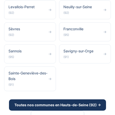
Levallois-Perret
Neuilly-sur-Seine
→
→
(92)
(92)
Sèvres
Franconville
→
→
(92)
(95)
Sannois
Savigny-sur-Orge
→
→
(95)
(91)
Sainte-Geneviève-des-
Bois
→
(91)
Toutes nos communes en Hauts-de-Seine (92) →