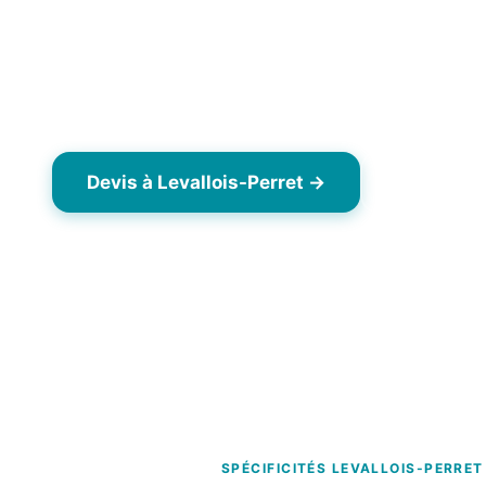
Levallois-Perret (92300), commune urbaine dense
Paris ouest. Patrimoine haussmannien partielleme
immeubles R+5 ardoise mansardes et zinc, plus 
copropriétés Art déco.
Devis à Levallois-Perret →
06 63 43
Dès 7,90 €/m² TTC
Opérateur drone local Yvelines (78)
Interv
SPÉCIFICITÉS LEVALLOIS-PERRET