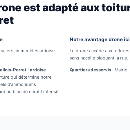
rone est adapté aux toitu
ret
ne
Notre avantage drone ici
iculiers, immeubles ardoise
Le drone accède aux toiture
sans nacelle bloquant la rue.
allois-Perret
:
ardoise
Quartiers desservis
: Mairie,
rture qui détermine notre
 (sels d'ammoniums
 ou biocide curatif intensif