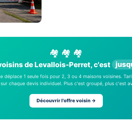
🏘️ 🏘️ 🏘️
oisins de Levallois-Perret, c'est
jusq
e déplace 1 seule fois pour 2, 3 ou 4 maisons voisines. Tari
sur chaque devis individuel. Plus c'est groupé, plus c'est 
Découvrir l'offre voisin →