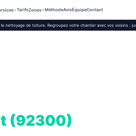
Tarifs
Méthode
Avis
Équipe
Contact
ervices
Zones
le nettoyage de toiture. Regroupez votre chantier avec vos voisins : j
ture par drone
et (92300)