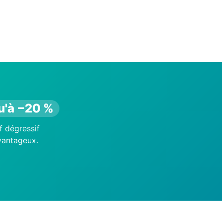
u'à −20 %
f dégressif
avantageux.