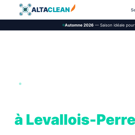
ALTA
CLEAN
S
Automne 2026
— Saison idéale pour 
PETITE COURONNE · 92
Nettoyage de toi
à Levallois-Perr