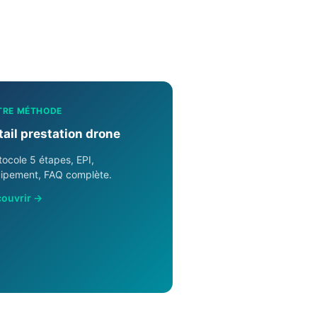
TRE MÉTHODE
tail prestation drone
tocole 5 étapes, EPI,
ipement, FAQ complète.
ouvrir →