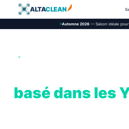
ALTA
CLEAN
S
Automne 2026
— Saison idéale pour 
CLEANALTA SAS · SIREN 938 788 510
Opérateur dron
basé dans les Y
AltaClean est la marque B2C de CLEANALTA SAS, 
équipes AltaClean. Une jeune entreprise yvelinois
particuliers et copropriétés, sur tout l'ouest francil