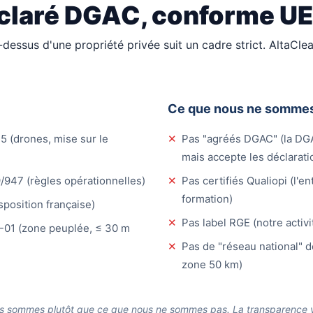
claré DGAC, conforme U
dessus d'une propriété privée suit un cadre strict. AltaCle
Ce que nous ne somme
 (drones, mise sur le
✕
Pas "agréés DGAC" (la DGA
mais accepte les déclarati
947 (règles opérationnelles)
✕
Pas certifiés Qualiopi (l'e
formation)
sposition française)
✕
Pas label RGE (notre activi
-01 (zone peuplée, ≤ 30 m
✕
Pas de "réseau national" de
zone 50 km)
s sommes plutôt que ce que nous ne sommes pas. La transparence va