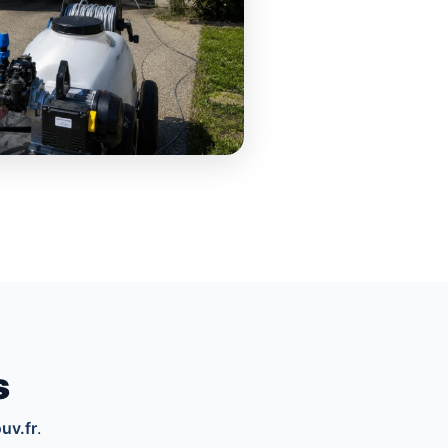
s
uv.fr
.