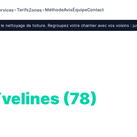
Tarifs
Méthode
Avis
Équipe
Contact
ervices
Zones
le nettoyage de toiture. Regroupez votre chantier avec vos voisins : j
e local
velines (78)
dirigée par Les
e au service des
ien.