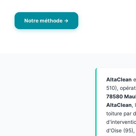
Notre méthode →
Nous contacter
AltaClean
e
510), opéra
78580 Mau
AltaClean
,
toiture par 
d'intervent
d'Oise (95),