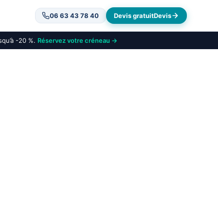
06 63 43 78 40
Devis gratuit
Devis
usqu’à -20 %.
Réservez votre créneau →