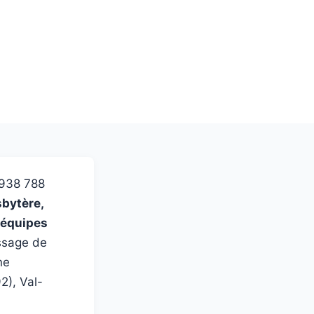
938 788
sbytère,
 équipes
ussage de
ne
2), Val-