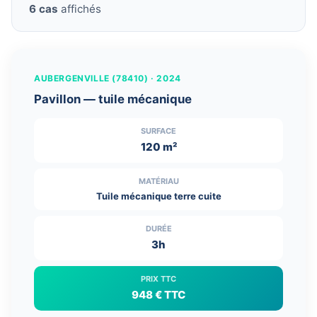
6 cas
affichés
← Glissez pour comparer →
AVANT
APRÈS
AUBERGENVILLE (78410) · 2024
Pavillon — tuile mécanique
SURFACE
120 m²
MATÉRIAU
Tuile mécanique terre cuite
DURÉE
3h
PRIX TTC
948 € TTC