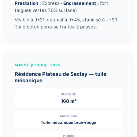
Prestation :
Express ·
Encrassement :
fort
(algues vertes 70% surface)
Visible à J+21, optimal à J+45, stabilisé à J+90.
Tuile béton poreuse traitée 2 passes.
← Glissez pour comparer →
AVANT
APRÈS
MASSY (91300) · 2025
Résidence Plateau de Saclay — tuile
mécanique
SURFACE
160 m²
MATÉRIAU
Tuile mécanique brun-rouge
DURÉE