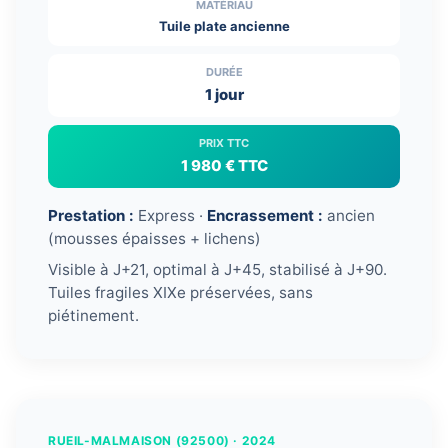
MATÉRIAU
Tuile plate ancienne
DURÉE
1 jour
PRIX TTC
1 980 € TTC
Prestation :
Express ·
Encrassement :
ancien
(mousses épaisses + lichens)
Visible à J+21, optimal à J+45, stabilisé à J+90.
Tuiles fragiles XIXe préservées, sans
piétinement.
← Glissez pour comparer →
AVANT
APRÈS
RUEIL-MALMAISON (92500) · 2024