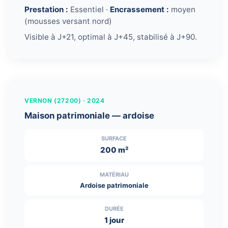
Prestation :
Essentiel ·
Encrassement :
moyen
(mousses versant nord)
Visible à J+21, optimal à J+45, stabilisé à J+90.
← Glissez pour comparer →
AVANT
APRÈS
VERNON (27200) · 2024
Maison patrimoniale — ardoise
SURFACE
200 m²
MATÉRIAU
Ardoise patrimoniale
DURÉE
1 jour