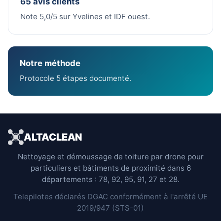
65 avis clients
Note 5,0/5 sur Yvelines et IDF ouest.
Notre méthode
Protocole 5 étapes documenté.
ALTACLEAN
Nettoyage et démoussage de toiture par drone pour
particuliers et bâtiments de proximité dans 6
départements : 78, 92, 95, 91, 27 et 28.
Telepilotes déclarés DGAC conformément à l'arrêté UE
2019/947 (STS-01)