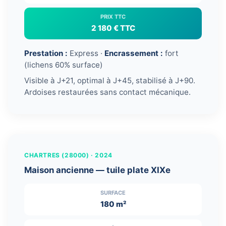
PRIX TTC
2 180 € TTC
Prestation :
Express ·
Encrassement :
fort
(lichens 60% surface)
Visible à J+21, optimal à J+45, stabilisé à J+90.
Ardoises restaurées sans contact mécanique.
← Glissez pour comparer →
AVANT
APRÈS
CHARTRES (28000) · 2024
Maison ancienne — tuile plate XIXe
SURFACE
180 m²