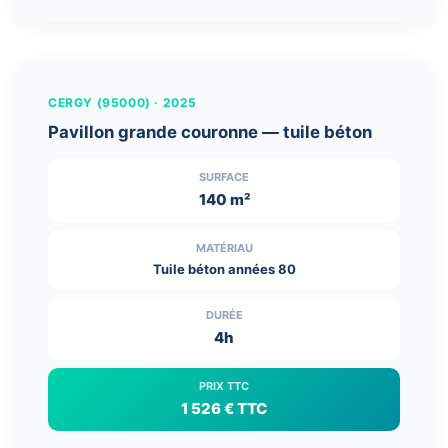
← Glissez pour comparer →
AVANT
APRÈS
CERGY (95000) · 2025
Pavillon grande couronne — tuile béton
SURFACE
140 m²
MATÉRIAU
Tuile béton années 80
DURÉE
4h
PRIX TTC
1 526 € TTC