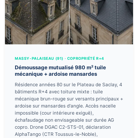
MASSY-PALAISEAU (91) · COPROPRIÉTÉ R+4
Démoussage mutualisé 980 m² tuile
mécanique + ardoise mansardes
Résidence années 80 sur le Plateau de Saclay, 4
bâtiments R+4 avec toiture mixte : tuile
mécanique brun-rouge sur versants principaux +
ardoise sur mansardes d'angle. Accès nacelle
impossible (cour intérieure exiguë),
échafaudage non envisageable sur durée AG
copro. Drone DGAC C2-STS-01, déclaration
AlphaTango (CTR Toussus-le-Noble),