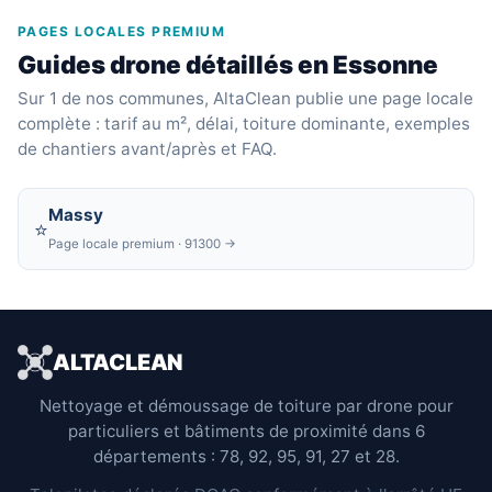
PAGES LOCALES PREMIUM
Guides drone détaillés en Essonne
Sur 1 de nos communes, AltaClean publie une page locale
complète : tarif au m², délai, toiture dominante, exemples
de chantiers avant/après et FAQ.
Massy
⭐
Page locale premium · 91300
→
ALTACLEAN
Nettoyage et démoussage de toiture par drone pour
particuliers et bâtiments de proximité dans 6
départements : 78, 92, 95, 91, 27 et 28.