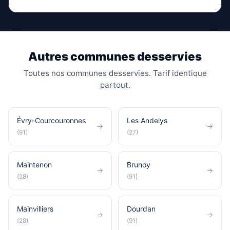
Autres communes desservies
Toutes nos communes desservies. Tarif identique
partout.
Évry-Courcouronnes
Les Andelys
→
→
(91)
(27)
Maintenon
Brunoy
→
→
(28)
(91)
Mainvilliers
Dourdan
→
→
(28)
(91)