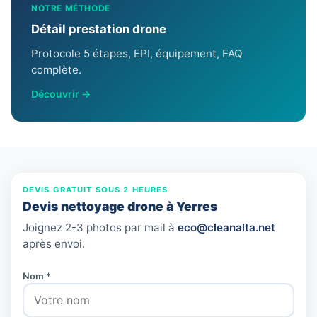
NOTRE MÉTHODE
Détail prestation drone
Protocole 5 étapes, EPI, équipement, FAQ
complète.
Découvrir →
DEVIS GRATUIT SOUS 2 HEURES
Devis nettoyage drone à Yerres
Joignez 2-3 photos par mail à
eco@cleanalta.net
après envoi.
Nom *