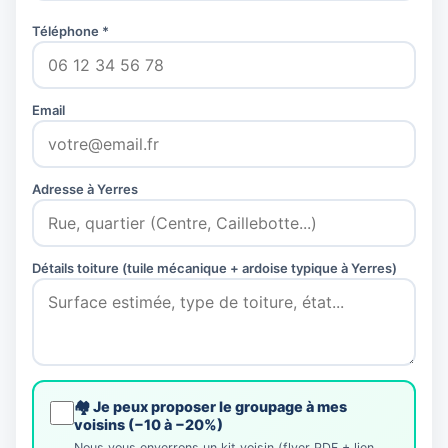
Téléphone *
Email
Adresse à Yerres
Détails toiture (tuile mécanique + ardoise typique à Yerres)
🏘️ Je peux proposer le groupage à mes
voisins (−10 à −20%)
Nous vous enverrons un kit voisin (flyer PDF + lien