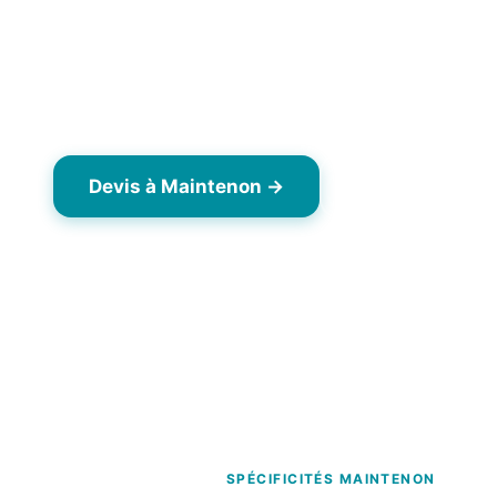
Maintenon (28130), petit bourg rural autour du c
Mme de Maintenon. Fermettes traditionnelles tuil
pavillons tuile mécanique périphérie. ABF possibl
château.
Devis à Maintenon →
06 63 43 78 4
Dès 7,90 €/m² TTC
Opérateur drone local Yvelines (78)
Interv
SPÉCIFICITÉS MAINTENON