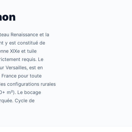
non
teau Renaissance et la
t y est constitué de
nne XIXe et tuile
rictement requis. Le
 Versailles, est en
 France pour toute
es configurations rurales
00+ m²). Le bocage
arquée. Cycle de