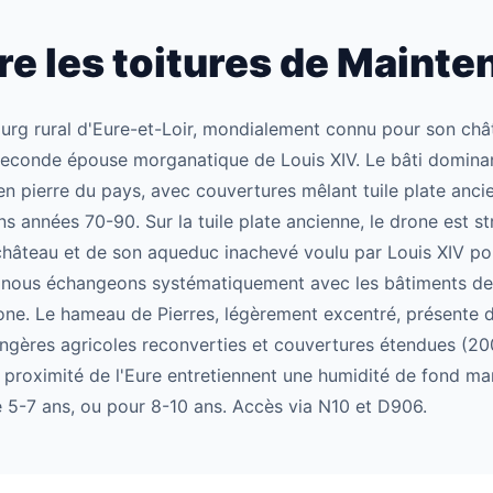
 les toitures de Mainte
ourg rural d'Eure-et-Loir, mondialement connu pour son châ
econde épouse morganatique de Louis XIV. Le bâti dominan
en pierre du pays, avec couvertures mêlant tuile plate ancie
 années 70-90. Sur la tuile plate ancienne, le drone est st
hâteau et de son aqueduc inachevé voulu par Louis XIV pour
: nous échangeons systématiquement avec les bâtiments de
one. Le hameau de Pierres, légèrement excentré, présente d
ongères agricoles reconverties et couvertures étendues (2
a proximité de l'Eure entretiennent une humidité de fond m
-7 ans, ou pour 8-10 ans. Accès via N10 et D906.