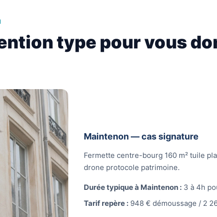
N
ention type pour vous do
Maintenon — cas signature
Fermette centre-bourg 160 m² tuile pl
drone protocole patrimoine.
Durée typique à Maintenon :
3 à 4h po
Tarif repère :
948 € démoussage / 2 26