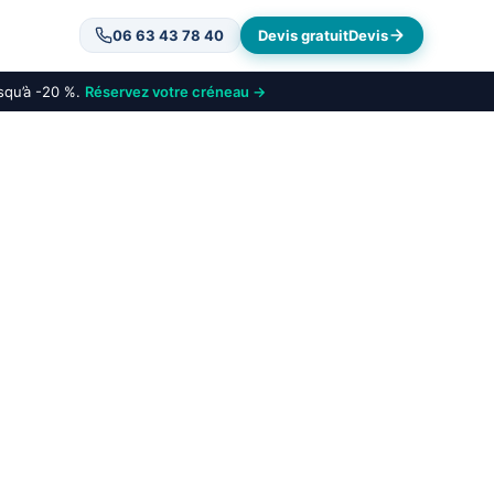
06 63 43 78 40
Devis gratuit
Devis
usqu’à -20 %.
Réservez votre créneau →