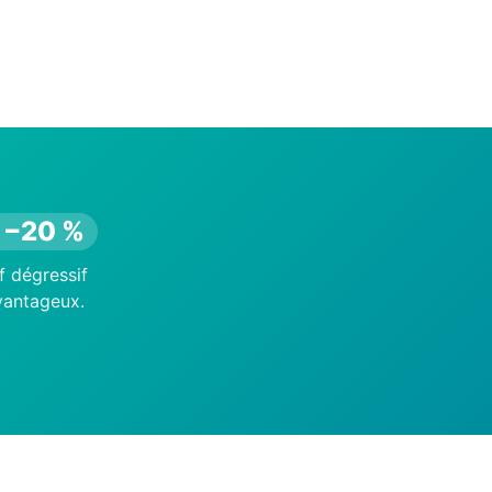
à −20 %
f dégressif
avantageux.