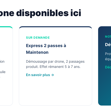
one disponibles ici
NO
SUR DEMANDE
Dé
Express 2 passes à
Maintenon
Pro
équ
ion
Démoussage par drone, 2 passages
produit. Effet rémanent 5 à 7 ans.
Déc
uile
En savoir plus →
e