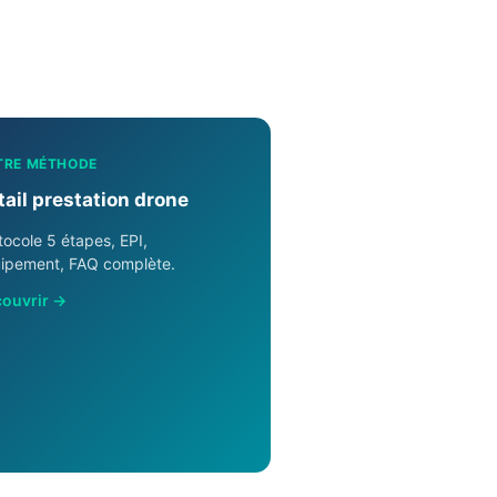
TRE MÉTHODE
tail prestation drone
tocole 5 étapes, EPI,
ipement, FAQ complète.
ouvrir →