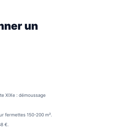
nner un
ate XIXe : démoussage
ur fermettes 150-200 m².
8 €.