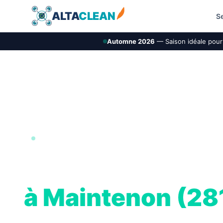
ALTA
CLEAN
S
Automne 2026
— Saison idéale pour 
BOCAGE AGRICOLE EURE · 28
Nettoyage de toi
à Maintenon (28