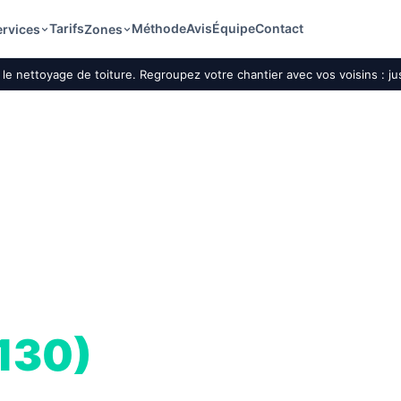
Tarifs
Méthode
Avis
Équipe
Contact
ervices
Zones
le nettoyage de toiture. Regroupez votre chantier avec vos voisins : j
ture par drone
130)