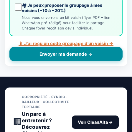
🏘️ Je peux proposer le groupage à mes
voisins (−10 à −20%)
Nous vous enverrons un kit voisin (flyer PDF + lien
WhatsApp pré-rédigé) pour faciliter le partage.
Chaque foyer reçoit son devis individuel.
📱 J'ai reçu un code groupage d'un voisin →
Envoyer ma demande →
COPROPRIÉTÉ · SYNDIC ·
BAILLEUR · COLLECTIVITÉ ·
TERTIAIRE
Un parc à
🏢
entretenir ?
Voir CleanAlta →
Découvrez