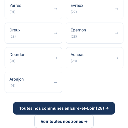
Yerres
Évreux
→
→
(91)
(27)
Dreux
Épernon
→
→
(28)
(28)
Dourdan
Auneau
→
→
(91)
(28)
Arpajon
→
(91)
Toutes nos communes en Eure-et-Loir (28) →
Voir toutes nos zones →