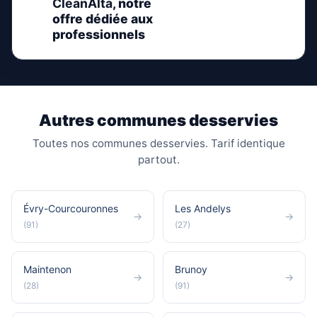
CleanAlta
, notre
offre dédiée aux
professionnels
Autres communes desservies
Toutes nos communes desservies. Tarif identique
partout.
Évry-Courcouronnes
Les Andelys
→
→
(91)
(27)
Maintenon
Brunoy
→
→
(28)
(91)