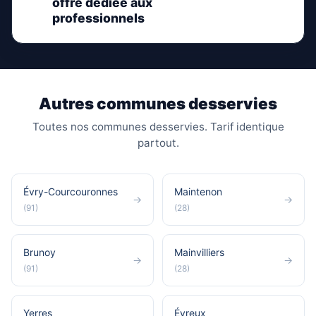
offre dédiée aux
professionnels
Autres communes desservies
Toutes nos communes desservies. Tarif identique
partout.
Évry-Courcouronnes
Maintenon
→
→
(91)
(28)
Brunoy
Mainvilliers
→
→
(91)
(28)
Yerres
Évreux