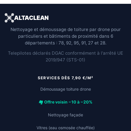
ALTACLEAN
Nettoyage et démoussage de toiture par drone pour
particuliers et bâtiments de proximité dans 6
départements : 78, 92, 95, 91, 27 et 28.
Telepilotes déclarés DGAC conformément à l'arrêté UE
2019/947 (STS-01)
SERVICES DÈS 7,90 €/M²
Démoussage toiture drone
🏘️ Offre voisin −10 à −20%
Nettoyage façade
Vitres (eau osmosée chauffée)