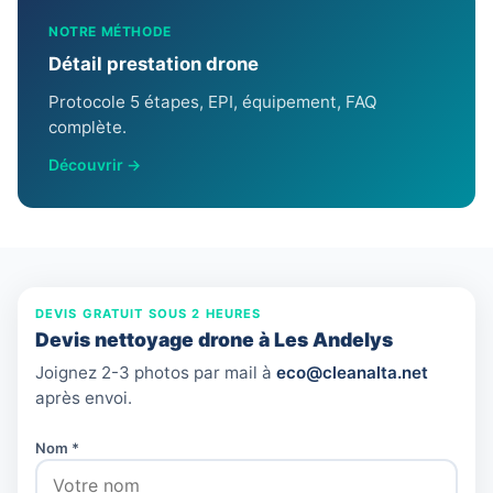
NOTRE MÉTHODE
Détail prestation drone
Protocole 5 étapes, EPI, équipement, FAQ
complète.
Découvrir →
DEVIS GRATUIT SOUS 2 HEURES
Devis nettoyage drone à Les Andelys
Joignez 2-3 photos par mail à
eco@cleanalta.net
après envoi.
Nom *