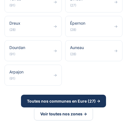
→
→
(91)
(27)
Dreux
Épernon
→
→
(28)
(28)
Dourdan
Auneau
→
→
(91)
(28)
Arpajon
→
(91)
Toutes nos communes en Eure (27) →
Voir toutes nos zones →