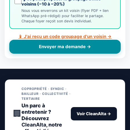
voisins (−10 à −20%)
Nous vous enverrons un kit voisin (flyer PDF + lien
WhatsApp pré-rédigé) pour faciliter le partage.
Chaque foyer reçoit son devis individuel.
📱 J'ai reçu un code groupage d'un voisin →
Envoyer ma demande →
COPROPRIÉTÉ · SYNDIC ·
BAILLEUR · COLLECTIVITÉ ·
TERTIAIRE
Un parc à
🏢
entretenir ?
Voir CleanAlta →
Découvrez
CleanAlta
, notre