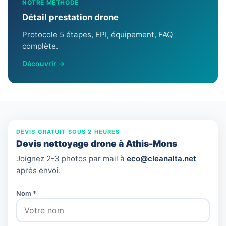
NOTRE MÉTHODE
Détail prestation drone
Protocole 5 étapes, EPI, équipement, FAQ
complète.
Découvrir →
DEVIS GRATUIT SOUS 2 HEURES
Devis nettoyage drone à Athis-Mons
Joignez 2-3 photos par mail à
eco@cleanalta.net
après envoi.
Nom *