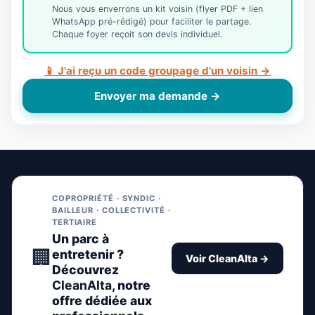
Nous vous enverrons un kit voisin (flyer PDF + lien
WhatsApp pré-rédigé) pour faciliter le partage.
Chaque foyer reçoit son devis individuel.
📱 J'ai reçu un code groupage d'un voisin →
Envoyer ma demande →
COPROPRIÉTÉ · SYNDIC ·
BAILLEUR · COLLECTIVITÉ ·
TERTIAIRE
Un parc à
🏢
entretenir ?
Voir CleanAlta →
Découvrez
CleanAlta
, notre
offre dédiée aux