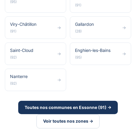
(95)
(91)
Viry-Châtillon
Gallardon
→
→
(91)
(28)
Saint-Cloud
Enghien-les-Bains
→
→
(92)
(95)
Nanterre
→
(92)
Toutes nos communes en Essonne (91) →
Voir toutes nos zones →