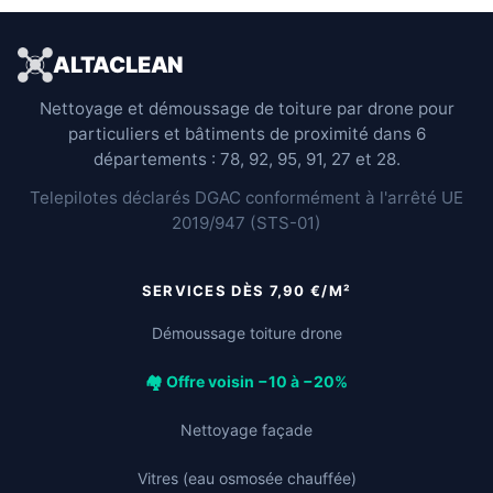
ALTACLEAN
Nettoyage et démoussage de toiture par drone pour
particuliers et bâtiments de proximité dans 6
départements : 78, 92, 95, 91, 27 et 28.
Telepilotes déclarés DGAC conformément à l'arrêté UE
2019/947 (STS-01)
SERVICES DÈS 7,90 €/M²
Démoussage toiture drone
🏘️ Offre voisin −10 à −20%
Nettoyage façade
Vitres (eau osmosée chauffée)