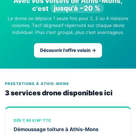
Avec vos voisins de Athis-Mons,
c'est
jusqu'à −20 %
Le drone se déplace 1 seule fois pour 2, 3 ou 4 maisons
voisines. Tarif dégressif répercuté sur chaque devis
individuel. Plus c'est groupé, plus c'est avantageux.
Découvrir l'offre voisin →
PRESTATIONS À ATHIS-MONS
3 services drone disponibles ici
DÈS 7,90 €/M² TTC
Démoussage toiture à Athis-Mons