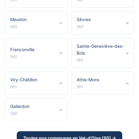
Meudon
Sèvres
→
→
(92)
(92)
Sainte-Geneviève-des-
Franconville
→
Bois
→
(95)
(91)
Viry-Châtillon
Athis-Mons
→
→
(91)
(91)
Gallardon
→
(28)
Toutes nos communes en Val-d'Oise (95) →