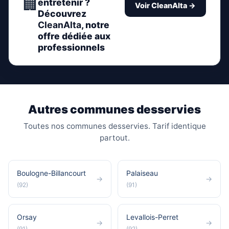
🏢
entretenir ?
Voir CleanAlta →
Découvrez
CleanAlta
, notre
offre dédiée aux
professionnels
Autres communes desservies
Toutes nos communes desservies. Tarif identique
partout.
Boulogne-Billancourt
Palaiseau
→
→
(92)
(91)
Orsay
Levallois-Perret
→
→
(91)
(92)