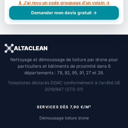
📱 J'ai reçu un code groupage d'un voisin →
Demander mon devis gratuit →
ALTACLEAN
Nettoyage et démoussage de toiture par drone pour
particuliers et bâtiments de proximité dans 6
départements : 78, 92, 95, 91, 27 et 28.
Telepilotes déclarés DGAC conformément à l'arrêté UE
2019/947 (STS-01)
SERVICES DÈS 7,90 €/M²
Démoussage toiture drone