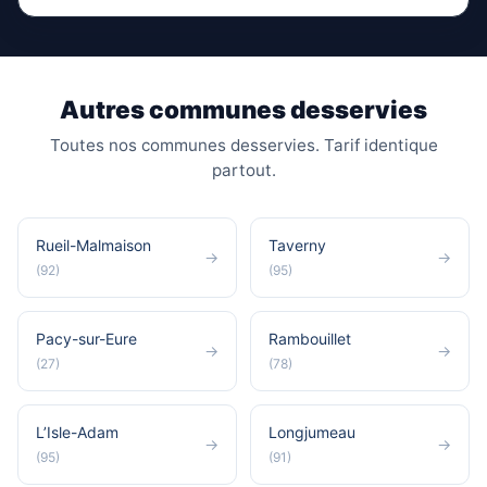
Autres communes desservies
Toutes nos communes desservies. Tarif identique
partout.
Rueil-Malmaison
Taverny
→
→
(92)
(95)
Pacy-sur-Eure
Rambouillet
→
→
(27)
(78)
L’Isle-Adam
Longjumeau
→
→
(95)
(91)