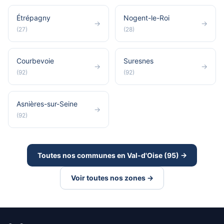
Étrépagny
Nogent-le-Roi
→
→
(27)
(28)
Courbevoie
Suresnes
→
→
(92)
(92)
Asnières-sur-Seine
→
(92)
Toutes nos communes en Val-d'Oise (95) →
Voir toutes nos zones →