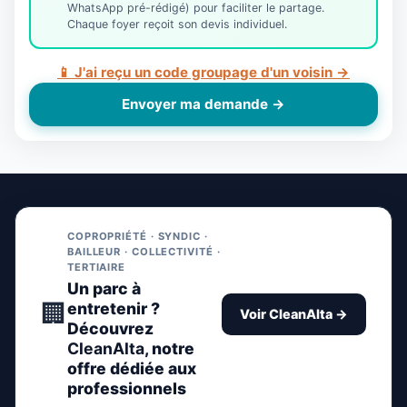
WhatsApp pré-rédigé) pour faciliter le partage.
Chaque foyer reçoit son devis individuel.
📱 J'ai reçu un code groupage d'un voisin →
Envoyer ma demande →
COPROPRIÉTÉ · SYNDIC ·
BAILLEUR · COLLECTIVITÉ ·
TERTIAIRE
Un parc à
🏢
entretenir ?
Voir CleanAlta →
Découvrez
CleanAlta
, notre
offre dédiée aux
professionnels