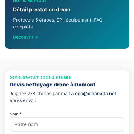
NOTRE MÉTHODE
Détail prestation drone
Protocole 5 étapes, EPI, équipement, FAQ
complète.
Découvrir →
DEVIS GRATUIT SOUS 2 HEURES
Devis nettoyage drone à Domont
Joignez 2-3 photos par mail à
eco@cleanalta.net
après envoi.
Nom *