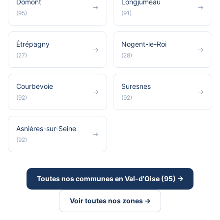
Domont
Longjumeau
→
→
(95)
(91)
Étrépagny
Nogent-le-Roi
→
→
(27)
(28)
Courbevoie
Suresnes
→
→
(92)
(92)
Asnières-sur-Seine
→
(92)
Toutes nos communes en Val-d'Oise (95) →
Voir toutes nos zones →