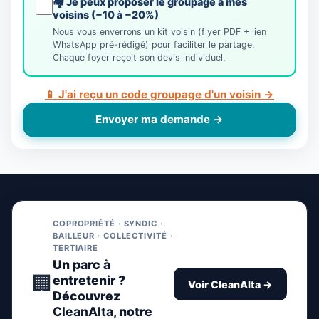
🏘️ Je peux proposer le groupage à mes
voisins (−10 à −20%)
Nous vous enverrons un kit voisin (flyer PDF + lien
WhatsApp pré-rédigé) pour faciliter le partage.
Chaque foyer reçoit son devis individuel.
📱 J'ai reçu un code groupage d'un voisin →
Envoyer ma demande →
COPROPRIÉTÉ · SYNDIC ·
BAILLEUR · COLLECTIVITÉ ·
TERTIAIRE
Un parc à
🏢
entretenir ?
Voir CleanAlta →
Découvrez
CleanAlta
, notre