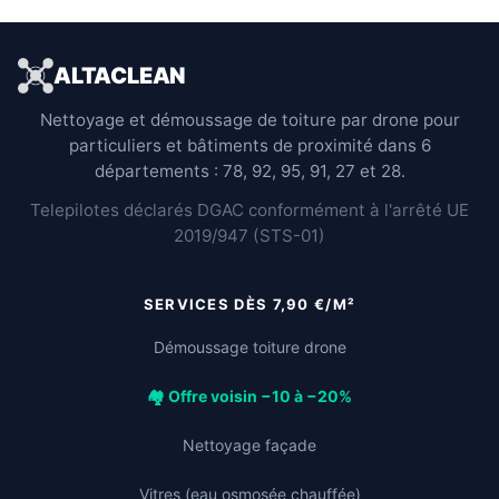
ALTACLEAN
Nettoyage et démoussage de toiture par drone pour
particuliers et bâtiments de proximité dans 6
départements : 78, 92, 95, 91, 27 et 28.
Telepilotes déclarés DGAC conformément à l'arrêté UE
2019/947 (STS-01)
SERVICES DÈS 7,90 €/M²
Démoussage toiture drone
🏘️ Offre voisin −10 à −20%
Nettoyage façade
Vitres (eau osmosée chauffée)