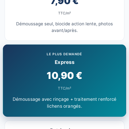
7,90 €
TTC/m²
Démoussage seul, biocide action lente, photos
avant/après.
LE PLUS DEMANDÉ
Express
10,90 €
TTC/m²
Démoussage avec rinçage + traitement renforcé
lichens orangés.