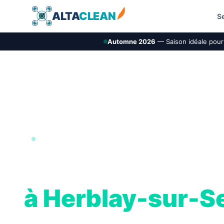
ALTA
CLEAN
S
Automne 2026
— Saison idéale pour 
BOUCLE DE SEINE · 95
Nettoyage de toi
à Herblay-sur-S