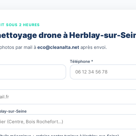
IT SOUS 2 HEURES
nettoyage drone à Herblay-sur-Sei
photos par mail à
eco@cleanalta.net
après envoi.
Téléphone *
blay-sur-Seine
e (tuile mécanique + ardoise centre typique à Herblay-sur-Seine)