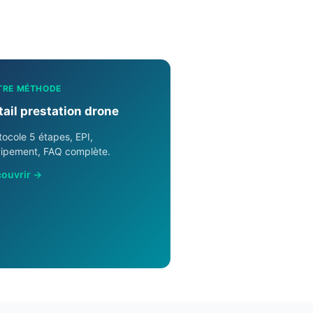
TRE MÉTHODE
tail prestation drone
tocole 5 étapes, EPI,
ipement, FAQ complète.
ouvrir →