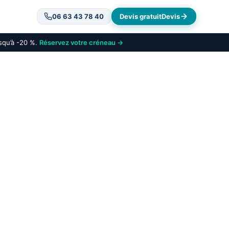
06 63 43 78 40
Devis gratuit
Devis
usqu’à -20 %.
Réservez votre créneau →