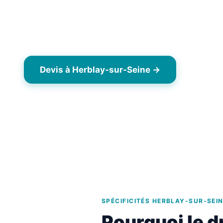
Herblay-sur-Seine (95220), commune pavillonnair
de Seine. Centre-ville ancien préservé avec mais
périphérie pavillons individuels tuile mécanique
Devis à Herblay-sur-Seine →
06 63 
Dès 7,90 €/m² TTC
Opérateur drone local Yvelines (78)
Interv
SPÉCIFICITÉS HERBLAY-SUR-SEI
Pourquoi le d