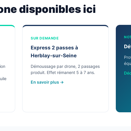
one disponibles ici
NO
SUR DEMANDE
Dé
Express 2 passes à
Herblay-sur-Seine
Pro
équ
ion
Démoussage par drone, 2 passages
produit. Effet rémanent 5 à 7 ans.
Déc
uile
En savoir plus →