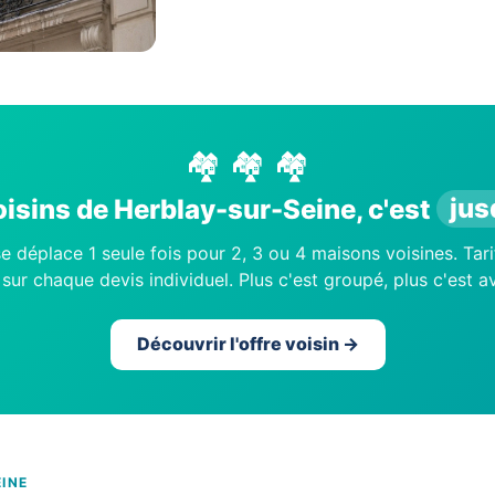
🏘️ 🏘️ 🏘️
isins de Herblay-sur-Seine, c'est
jus
e déplace 1 seule fois pour 2, 3 ou 4 maisons voisines. Tari
sur chaque devis individuel. Plus c'est groupé, plus c'est 
Découvrir l'offre voisin →
INE