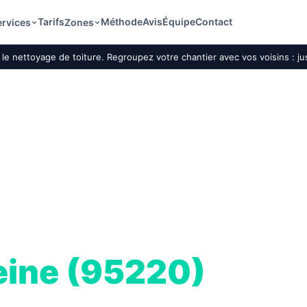
Tarifs
Méthode
Avis
Équipe
Contact
ervices
Zones
le nettoyage de toiture. Regroupez votre chantier avec vos voisins : j
ture par drone
eine (95220)