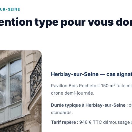
UR-SEINE
ention type pour vous do
Herblay-sur-Seine — cas signa
Pavillon Bois Rochefort 150 m² tuile 
drone demi-journée.
Durée typique à Herblay-sur-Seine :
d
standards.
Tarif repère :
948 € TTC démoussage s