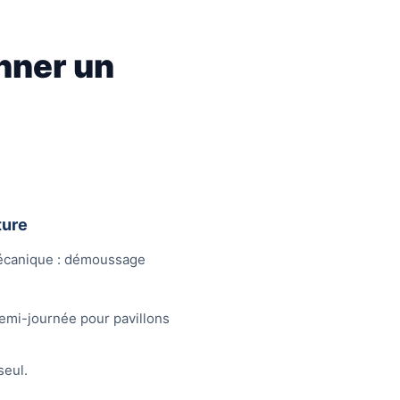
nner un
ture
mécanique : démoussage
emi-journée pour pavillons
eul.