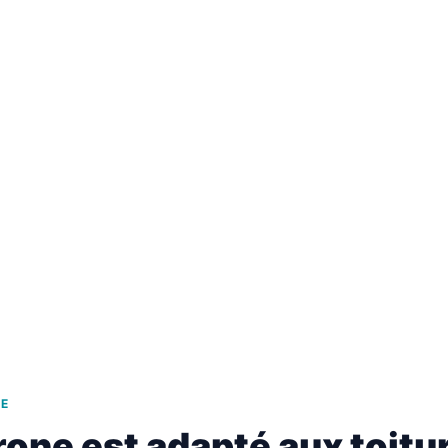
e de la boucle
ons ardoise,
 années 70-2000.
43 78 40
ention sous 5-12 jours
NE
rone est adapté aux toitu