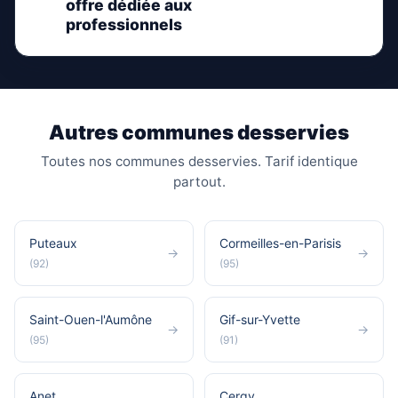
offre dédiée aux
professionnels
Autres communes desservies
Toutes nos communes desservies. Tarif identique
partout.
Puteaux
Cormeilles-en-Parisis
→
→
(92)
(95)
Saint-Ouen-l'Aumône
Gif-sur-Yvette
→
→
(95)
(91)
Anet
Cergy