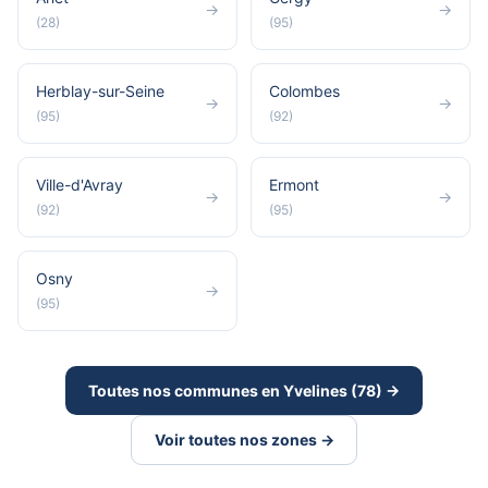
→
→
(28)
(95)
Herblay-sur-Seine
Colombes
→
→
(95)
(92)
Ville-d'Avray
Ermont
→
→
(92)
(95)
Osny
→
(95)
Toutes nos communes en Yvelines (78) →
Voir toutes nos zones →