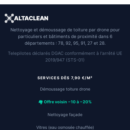
ALTACLEAN
Nettoyage et démoussage de toiture par drone pour
particuliers et bâtiments de proximité dans 6
départements : 78, 92, 95, 91, 27 et 28.
Telepilotes déclarés DGAC conformément à l'arrêté UE
2019/947 (STS-01)
SERVICES DÈS 7,90 €/M²
Démoussage toiture drone
🏘️ Offre voisin −10 à −20%
Nettoyage façade
Vitres (eau osmosée chauffée)