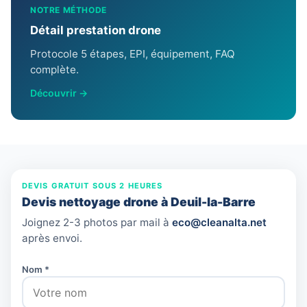
NOTRE MÉTHODE
Détail prestation drone
Protocole 5 étapes, EPI, équipement, FAQ
complète.
Découvrir →
DEVIS GRATUIT SOUS 2 HEURES
Devis nettoyage drone à Deuil-la-Barre
Joignez 2-3 photos par mail à
eco@cleanalta.net
après envoi.
Nom *