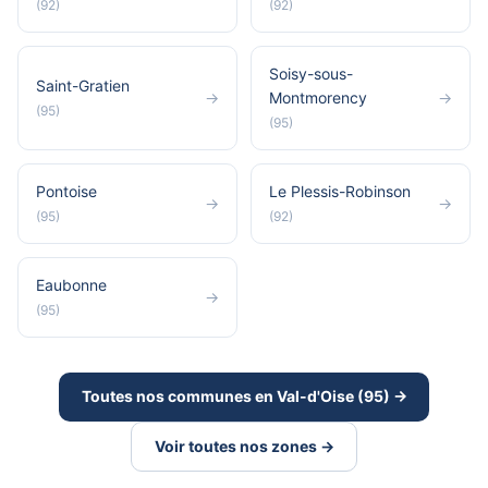
(92)
(92)
Soisy-sous-
Saint-Gratien
→
Montmorency
→
(95)
(95)
Pontoise
Le Plessis-Robinson
→
→
(95)
(92)
Eaubonne
→
(95)
Toutes nos communes en Val-d'Oise (95) →
Voir toutes nos zones →