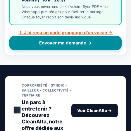
Nous vous enverrons un kit voisin (flyer PDF + lien
WhatsApp pré-rédigé) pour faciliter le partage.
Chaque foyer reçoit son devis individuel.
📱 J'ai reçu un code groupage d'un voisin →
Envoyer ma demande →
COPROPRIÉTÉ · SYNDIC ·
BAILLEUR · COLLECTIVITÉ ·
TERTIAIRE
Un parc à
🏢
entretenir ?
Voir CleanAlta →
Découvrez
CleanAlta
, notre
offre dédiée aux