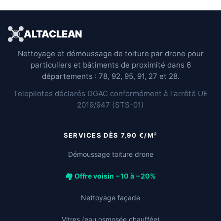
ALTACLEAN
Nettoyage et démoussage de toiture par drone pour
particuliers et bâtiments de proximité dans 6
départements : 78, 92, 95, 91, 27 et 28.
Telepilotes déclarés DGAC conformément à l'arrêté UE
2019/947 (STS-01)
SERVICES DÈS 7,90 €/M²
Démoussage toiture drone
🏘️ Offre voisin −10 à −20%
Nettoyage façade
Vitres (eau osmosée chauffée)