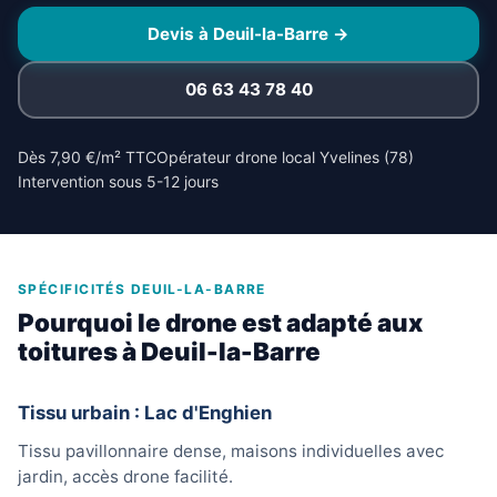
Devis à Deuil-la-Barre →
06 63 43 78 40
Dès 7,90 €/m² TTC
Opérateur drone local Yvelines (78)
Intervention sous 5-12 jours
SPÉCIFICITÉS DEUIL-LA-BARRE
Pourquoi le drone est adapté aux
toitures à Deuil-la-Barre
Tissu urbain : Lac d'Enghien
Tissu pavillonnaire dense, maisons individuelles avec
jardin, accès drone facilité.