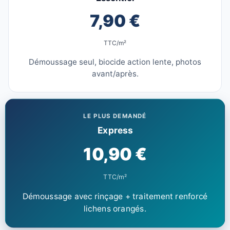
7,90 €
TTC/m²
Démoussage seul, biocide action lente, photos
avant/après.
LE PLUS DEMANDÉ
Express
10,90 €
TTC/m²
Démoussage avec rinçage + traitement renforcé
lichens orangés.