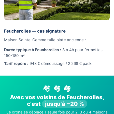
Feucherolles — cas signature
Maison Sainte-Gemme tuile plate ancienne :.
Durée typique à Feucherolles :
3 à 4h pour fermettes
150-180 m².
Tarif repère :
948 € démoussage / 2 268 € pack.
🏘️ 🏘️ 🏘️
Avec vos voisins de Feucherolles,
c'est
jusqu'à −20 %
Le drone se déplace 1 seule fois pour 2, 3 ou 4 maisons