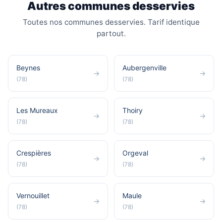
Autres communes desservies
Toutes nos communes desservies. Tarif identique
partout.
Beynes
Aubergenville
→
→
(78)
(78)
Les Mureaux
Thoiry
→
→
(78)
(78)
Crespières
Orgeval
→
→
(78)
(78)
Vernouillet
Maule
→
→
(78)
(78)