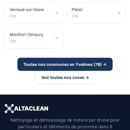
Verneuil-sur-Seine
Plaisir
→
→
(78)
(78)
Montfort-l'Amaury
→
(78)
Toutes nos communes en Yvelines (78) →
Voir toutes nos zones →
ALTACLEAN
Nettoyage et démoussage de toiture par drone pour
particuliers et bâtiments de proximité dans 6