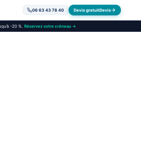
06 63 43 78 40
Devis gratuit
Devis
usqu’à -20 %.
Réservez votre créneau →