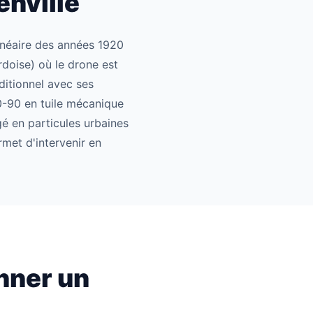
enville
alnéaire des années 1920
rdoise) où le drone est
ditionnel avec ses
70-90 en tuile mécanique
gé en particules urbaines
met d'intervenir en
nner un