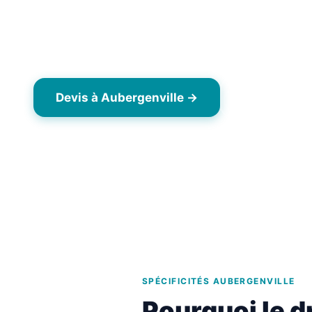
Aubergenville (78410), commune de la vallée de 
résidentiel (Élisabethville quartier balnéaire 1920
récentes. Toitures tuile mécanique des années 60
Devis à Aubergenville →
06 63 43 7
Dès 7,90 €/m² TTC
Opérateur drone local Yvelines (78)
Interv
SPÉCIFICITÉS AUBERGENVILLE
Pourquoi le d