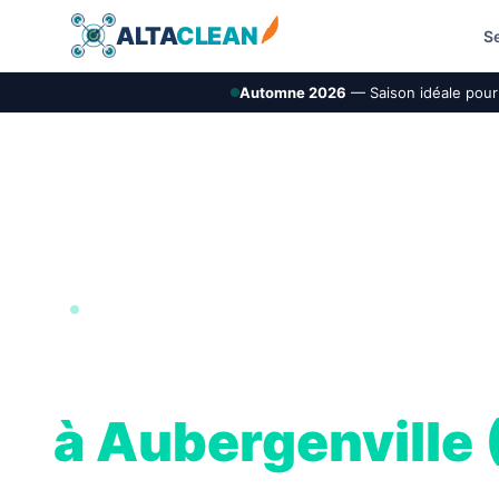
ALTA
CLEAN
S
Automne 2026
— Saison idéale pour 
VALLÉE DE SEINE OUEST · 78
Nettoyage de toi
à Aubergenville