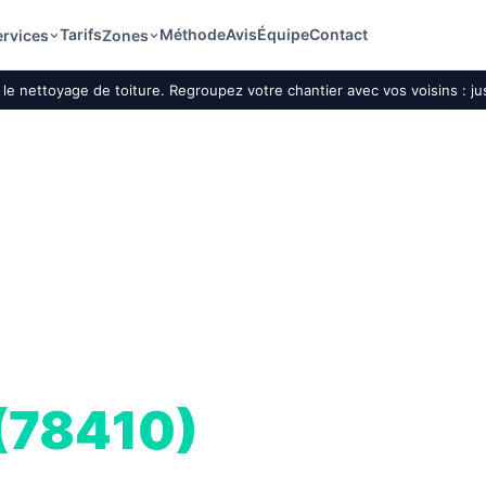
Tarifs
Méthode
Avis
Équipe
Contact
ervices
Zones
le nettoyage de toiture. Regroupez votre chantier avec vos voisins : j
ture par drone
 (78410)