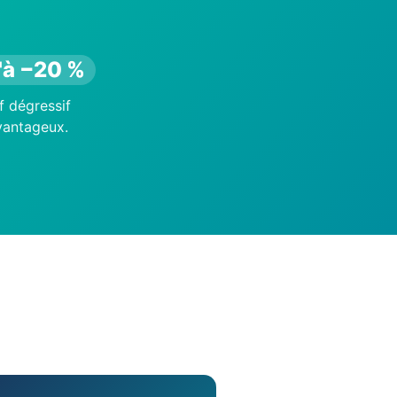
'à −20 %
f dégressif
avantageux.