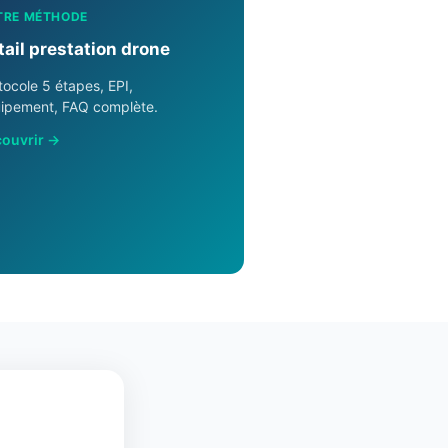
TRE MÉTHODE
tail prestation drone
tocole 5 étapes, EPI,
ipement, FAQ complète.
ouvrir →