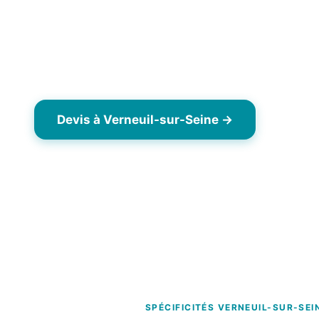
Verneuil-sur-Seine (78480), commune résidentiell
boucle de Seine. Pavillons individuels, quelques 
sécurisées (Les Bois). Marché immobilier dynam
pré-vente fréquentes.
Devis à Verneuil-sur-Seine →
06 63
Dès 7,90 €/m² TTC
Opérateur drone local Yvelines (78)
Interv
SPÉCIFICITÉS VERNEUIL-SUR-SEI