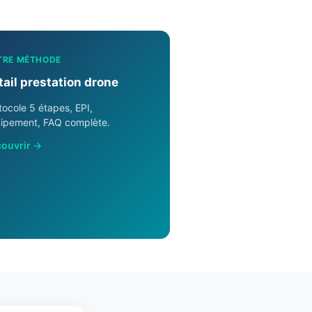
TRE MÉTHODE
tail prestation drone
tocole 5 étapes, EPI,
ipement, FAQ complète.
ouvrir →