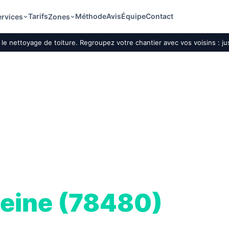
Tarifs
Méthode
Avis
Équipe
Contact
ervices
Zones
le nettoyage de toiture. Regroupez votre chantier avec vos voisins : j
ture par drone
Seine (78480)