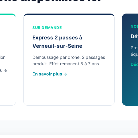
NO
SUR DEMANDE
Dé
Express 2 passes à
Verneuil-sur-Seine
Pro
équ
ion
Démoussage par drone, 2 passages
produit. Effet rémanent 5 à 7 ans.
Déc
uile
En savoir plus →