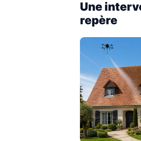
Une interv
repère