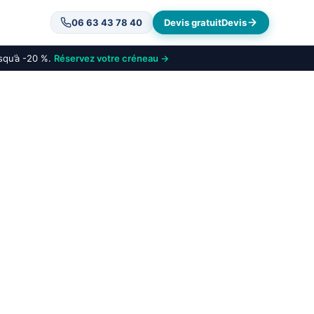
06 63 43 78 40
Devis gratuit
Devis
usqu’à -20 %.
Réservez votre créneau →