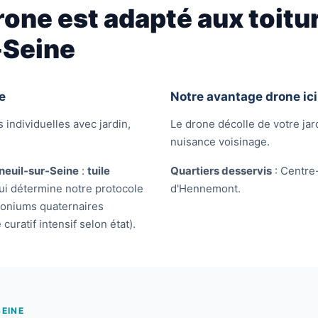
rone est adapté aux toitu
-Seine
e
Notre avantage drone ici
 individuelles avec jardin,
Le drone décolle de votre jard
nuisance voisinage.
neuil-sur-Seine
:
tuile
Quartiers desservis
: Centre
ui détermine notre protocole
d'Hennemont.
mmoniums quaternaires
ratif intensif selon état).
SEINE