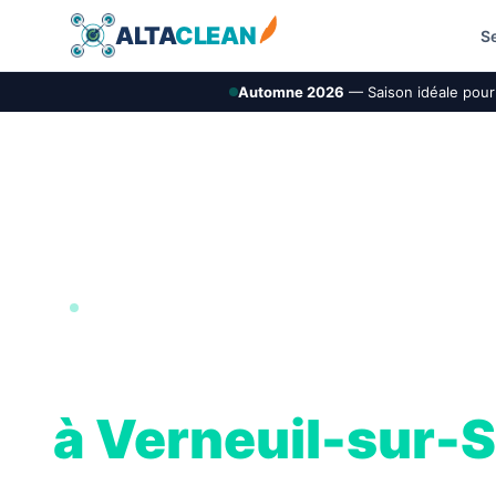
ALTA
CLEAN
S
Automne 2026
— Saison idéale pour 
BOUCLE DE SEINE · 78
Nettoyage de toi
à Verneuil-sur-