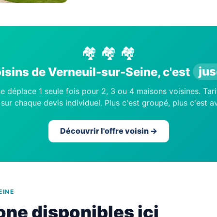
🏘️ 🏘️ 🏘️
isins de Verneuil-sur-Seine, c'est
jus
e déplace 1 seule fois pour 2, 3 ou 4 maisons voisines. Tari
sur chaque devis individuel. Plus c'est groupé, plus c'est 
Découvrir l'offre voisin →
EINE
one disponibles ici