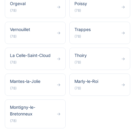
Orgeval
Poissy
→
→
(78)
(78)
Vernouillet
Trappes
→
→
(78)
(78)
La Celle-Saint-Cloud
Thoiry
→
→
(78)
(78)
Mantes-la-Jolie
Marly-le-Roi
→
→
(78)
(78)
Montigny-le-
Bretonneux
→
(78)