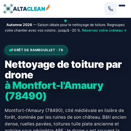
ALTA
CLEAN
Automne 2026
— Saison idéale pour le nettoyage de toiture. Regroupez
votre chantier avec vos voisins : jusqu’à -20 %.
Réservez votre créneau →
FORÊT DE RAMBOUILLET · 78
Nettoyage de toiture par
drone
à Montfort-l'Amaury
(78490)
Montfort-l'Amaury (78490), cité médiévale en lisière de
forêt, dominée par les ruines de son château. Bâti ancien
dense, ruelles pavées, toitures tuile plate ancienne et
ardoise sous périmètre ABF : le drone y est souvent la