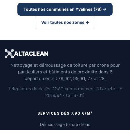
Toutes nos communes en Yvelines (78) →
Voir toutes nos zones →
ALTACLEAN
Nettoyage et démoussage de toiture par drone pour
particuliers et bâtiments de proximité dans 6
départements : 78, 92, 95, 91, 27 et 28.
Telepilotes déclarés DGAC conformément à l'arrêté UE
2019/947 (STS-01)
SERVICES DÈS 7,90 €/M²
Démoussage toiture drone