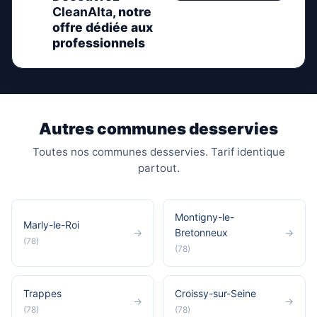
CleanAlta
, notre
offre dédiée aux
professionnels
Autres communes desservies
Toutes nos communes desservies. Tarif identique
partout.
Montigny-le-
Marly-le-Roi
→
Bretonneux
→
(78)
(78)
Trappes
Croissy-sur-Seine
→
→
(78)
(78)