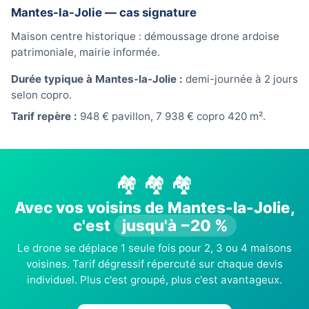
Mantes-la-Jolie — cas signature
Maison centre historique : démoussage drone ardoise
patrimoniale, mairie informée.
Durée typique à Mantes-la-Jolie :
demi-journée à 2 jours
selon copro.
Tarif repère :
948 € pavillon, 7 938 € copro 420 m².
🏘️ 🏘️ 🏘️
Avec vos voisins de Mantes-la-Jolie,
c'est
jusqu'à −20 %
Le drone se déplace 1 seule fois pour 2, 3 ou 4 maisons
voisines. Tarif dégressif répercuté sur chaque devis
individuel. Plus c'est groupé, plus c'est avantageux.