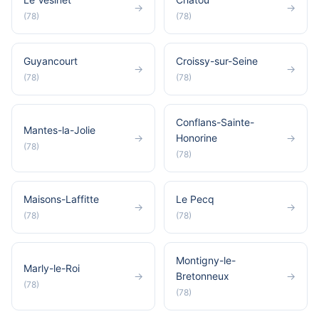
→
→
(78)
(78)
Guyancourt
Croissy-sur-Seine
→
→
(78)
(78)
Conflans-Sainte-
Mantes-la-Jolie
→
Honorine
→
(78)
(78)
Maisons-Laffitte
Le Pecq
→
→
(78)
(78)
Montigny-le-
Marly-le-Roi
→
Bretonneux
→
(78)
(78)