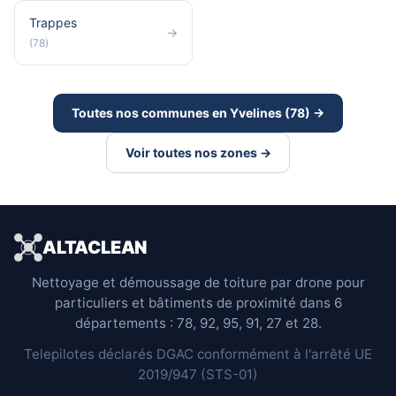
Trappes
→
(78)
Toutes nos communes en Yvelines (78) →
Voir toutes nos zones →
ALTACLEAN
Nettoyage et démoussage de toiture par drone pour
particuliers et bâtiments de proximité dans 6
départements : 78, 92, 95, 91, 27 et 28.
Telepilotes déclarés DGAC conformément à l'arrêté UE
2019/947 (STS-01)