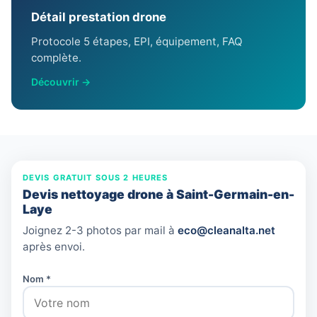
Détail prestation drone
Protocole 5 étapes, EPI, équipement, FAQ
complète.
Découvrir →
DEVIS GRATUIT SOUS 2 HEURES
Devis nettoyage drone à Saint-Germain-en-
Laye
Joignez 2-3 photos par mail à
eco@cleanalta.net
après envoi.
Nom *