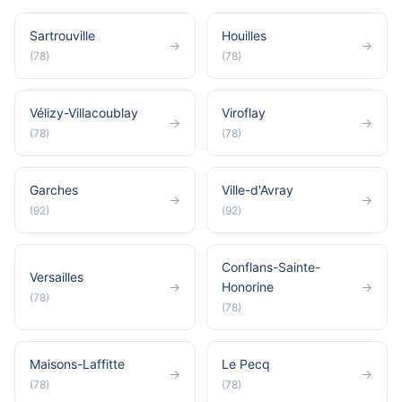
Sartrouville
Houilles
→
→
(78)
(78)
Vélizy-Villacoublay
Viroflay
→
→
(78)
(78)
Garches
Ville-d'Avray
→
→
(92)
(92)
Conflans-Sainte-
Versailles
→
Honorine
→
(78)
(78)
Maisons-Laffitte
Le Pecq
→
→
(78)
(78)