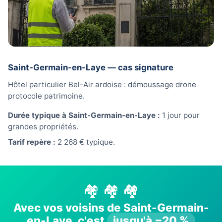
Saint-Germain-en-Laye — cas signature
Hôtel particulier Bel-Air ardoise : démoussage drone
protocole patrimoine.
Durée typique à Saint-Germain-en-Laye :
1 jour pour
grandes propriétés.
Tarif repère :
2 268 € typique.
🏘️ 🏘️ 🏘️
Avec vos voisins de Saint-Germain-
en-Laye, c'est
jusqu'à −20 %