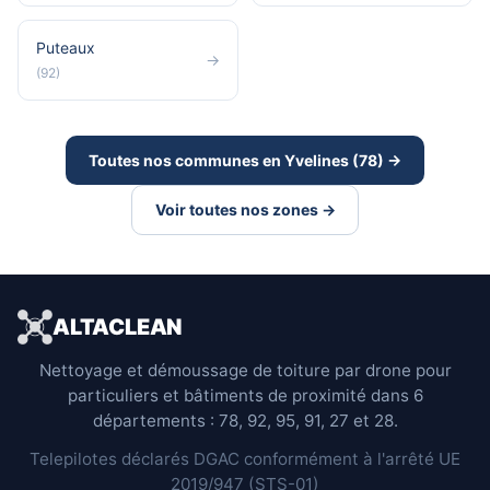
Puteaux
→
(92)
Toutes nos communes en Yvelines (78) →
Voir toutes nos zones →
ALTACLEAN
Nettoyage et démoussage de toiture par drone pour
particuliers et bâtiments de proximité dans 6
départements : 78, 92, 95, 91, 27 et 28.
Telepilotes déclarés DGAC conformément à l'arrêté UE
2019/947 (STS-01)