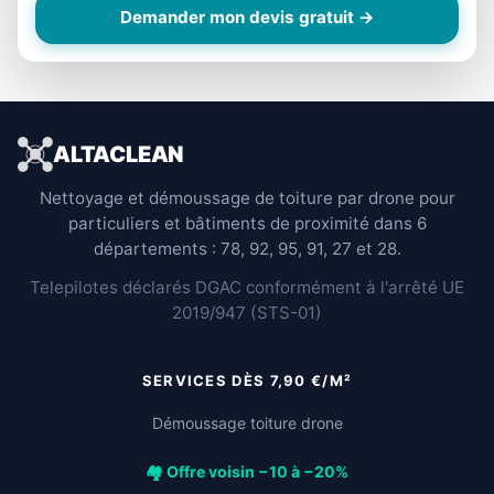
Demander mon devis gratuit →
ALTACLEAN
Nettoyage et démoussage de toiture par drone pour
particuliers et bâtiments de proximité dans 6
départements : 78, 92, 95, 91, 27 et 28.
Telepilotes déclarés DGAC conformément à l'arrêté UE
2019/947 (STS-01)
SERVICES DÈS 7,90 €/M²
Démoussage toiture drone
🏘️ Offre voisin −10 à −20%