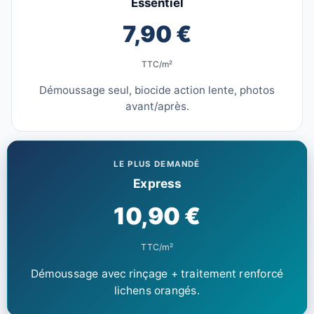
Essentiel
7,90 €
TTC/m²
Démoussage seul, biocide action lente, photos
avant/après.
LE PLUS DEMANDÉ
Express
10,90 €
TTC/m²
Démoussage avec rinçage + traitement renforcé
lichens orangés.