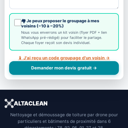
🏘️ Je peux proposer le groupage à mes
voisins (−10 à −20%)
Nous vous enverrons un kit voisin (flyer PDF + lien
WhatsApp pré-rédigé) pour faciliter le partage.
Chaque foyer reçoit son devis individuel.
📱 J'ai reçu un code groupage d'un voisin →
Demander mon devis gratuit →
ALTACLEAN
Nettoyage et démoussage de toiture par drone pour
particuliers et bâtiments de proximité dans 6
départements : 78, 92, 95, 91, 27 et 28.