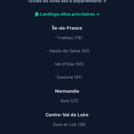
Toutes les villes des 6 départements →
🏠 Landings villes prioritaires →
Île-de-France
· Yvelines (78)
· Hauts-de-Seine (92)
· Val-d'Oise (95)
· Essonne (91)
Normandie
· Eure (27)
Centre-Val de Loire
· Eure-et-Loir (28)