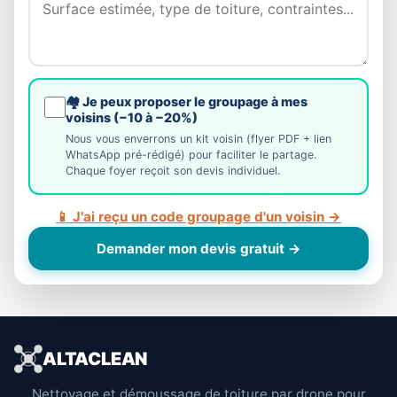
🏘️ Je peux proposer le groupage à mes
voisins (−10 à −20%)
Nous vous enverrons un kit voisin (flyer PDF + lien
WhatsApp pré-rédigé) pour faciliter le partage.
Chaque foyer reçoit son devis individuel.
📱 J'ai reçu un code groupage d'un voisin →
Demander mon devis gratuit →
ALTACLEAN
Nettoyage et démoussage de toiture par drone pour