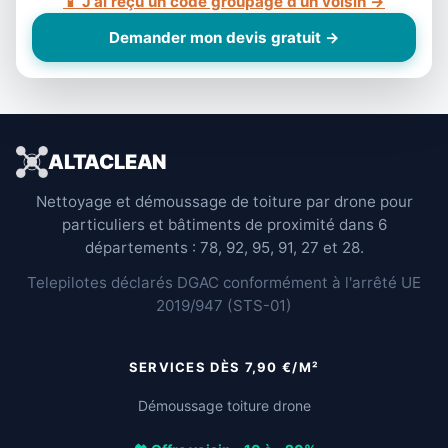
📱 J'ai reçu un code groupage d'un voisin →
Demander mon devis gratuit →
ALTACLEAN
Nettoyage et démoussage de toiture par drone pour
particuliers et bâtiments de proximité dans 6
départements : 78, 92, 95, 91, 27 et 28.
Telepilotes déclarés DGAC conformément à l'arrêté UE
2019/947 (STS-01)
SERVICES DÈS 7,90 €/M²
Démoussage toiture drone