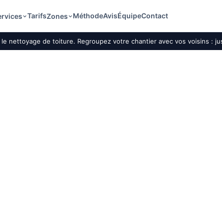
Tarifs
Méthode
Avis
Équipe
Contact
ervices
Zones
le nettoyage de toiture. Regroupez votre chantier avec vos voisins : j
oiture par drone à
t le démoussage
n le matériau, la
s de vol.