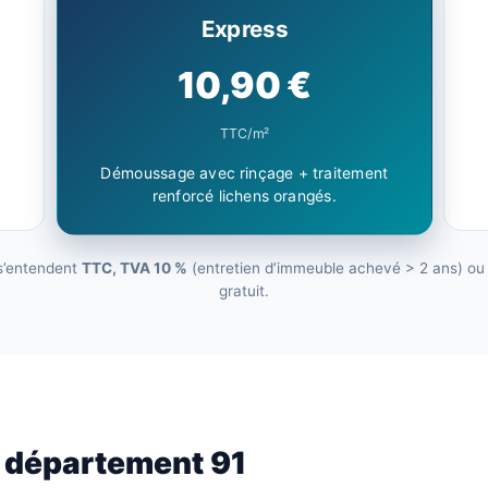
Express
10,90 €
TTC/m²
Démoussage avec rinçage + traitement
renforcé lichens orangés.
 s’entendent
TTC, TVA 10 %
(entretien d’immeuble achevé > 2 ans) ou 2
gratuit.
e département 91