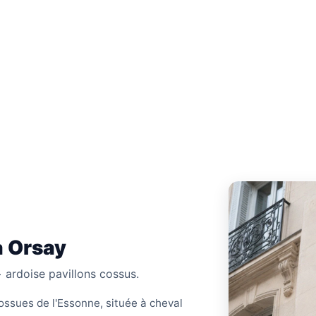
3 43 78 40
à Orsay
 ardoise pavillons cossus.
ossues de l'Essonne, située à cheval