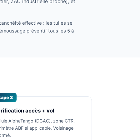
ier, ZAC industrielle proche), et
anchéité effective : les tuiles se
démoussage préventif tous les 5 à
tape 3
rification accès + vol
llule AlphaTango (DGAC), zone CTR,
rimètre ABF si applicable. Voisinage
formé.