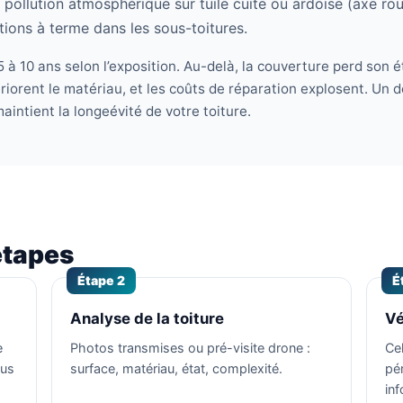
pollution atmosphérique sur tuile cuite ou ardoise (axe rout
ations à terme dans les sous-toitures.
 à 10 ans selon l’exposition. Au-delà, la couverture perd son ét
eriorent le matériau, et les coûts de réparation explosent. Un 
maintient la longeévité de votre toiture.
étapes
Étape 2
É
Analyse de la toiture
Vé
e
Photos transmises ou pré-visite drone :
Ce
ous
surface, matériau, état, complexité.
pé
in