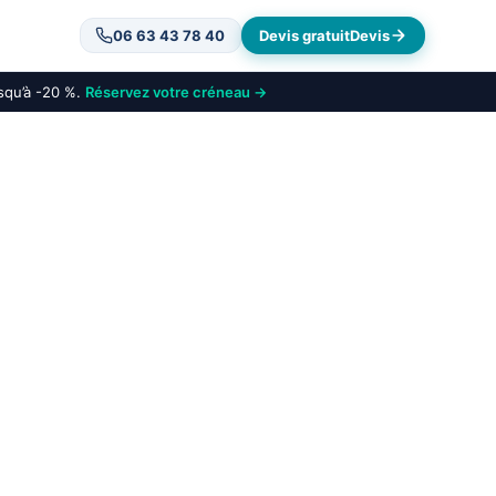
06 63 43 78 40
Devis gratuit
Devis
usqu’à -20 %.
Réservez votre créneau →
 Orsay