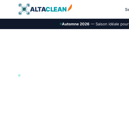
ALTA
CLEAN
S
Automne 2026
— Saison idéale pour 
ILE-DE-FRANCE (91)
Démoussage de t
AltaClean intervient à Orsay pour le nettoyage e
de toiture par drone. La demande est étudiée selo
hauteur, l’accès, l’environnement et les contrainte