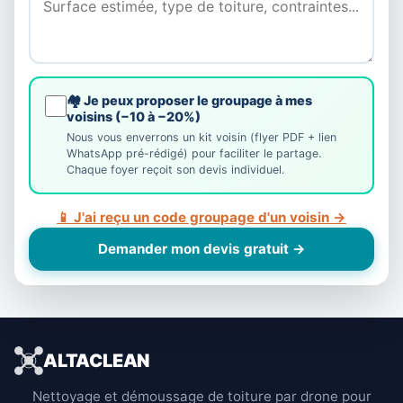
🏘️ Je peux proposer le groupage à mes
voisins (−10 à −20%)
Nous vous enverrons un kit voisin (flyer PDF + lien
WhatsApp pré-rédigé) pour faciliter le partage.
Chaque foyer reçoit son devis individuel.
📱 J'ai reçu un code groupage d'un voisin →
Demander mon devis gratuit →
ALTACLEAN
Nettoyage et démoussage de toiture par drone pour