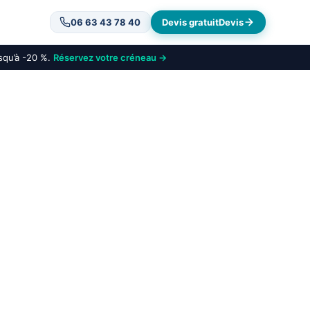
06 63 43 78 40
Devis gratuit
Devis
usqu’à -20 %.
Réservez votre créneau →
 Bernay