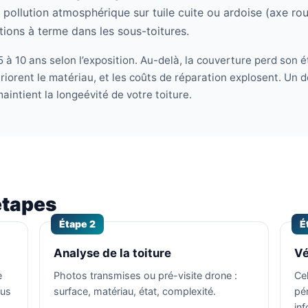
pollution atmosphérique sur tuile cuite ou ardoise (axe rout
ations à terme dans les sous-toitures.
 à 10 ans selon l’exposition. Au-delà, la couverture perd son ét
eriorent le matériau, et les coûts de réparation explosent. Un 
maintient la longeévité de votre toiture.
étapes
Étape 2
É
Analyse de la toiture
Vé
e
Photos transmises ou pré-visite drone :
Ce
ous
surface, matériau, état, complexité.
pé
in