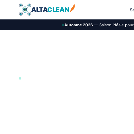
ALTA
CLEAN
S
Automne 2026
— Saison idéale pour 
NORMANDIE (27)
Démoussage de t
AltaClean intervient à Bernay pour le nettoyage 
de toiture par drone. La demande est étudiée selo
hauteur, l’accès, l’environnement et les contrainte