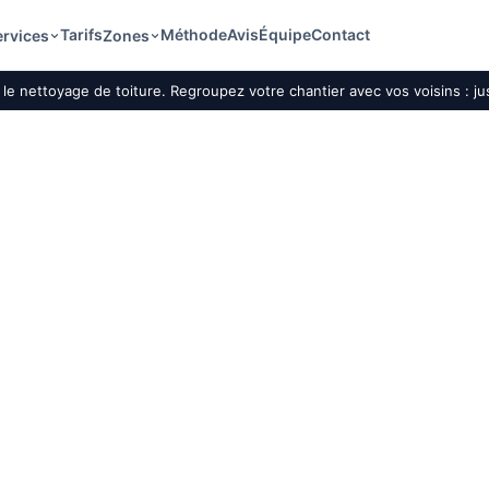
Tarifs
Méthode
Avis
Équipe
Contact
ervices
Zones
le nettoyage de toiture. Regroupez votre chantier avec vos voisins : j
oiture par drone à
et le démoussage
n le matériau, la
s de vol.