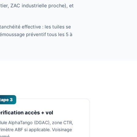
ier, ZAC industrielle proche), et
anchéité effective : les tuiles se
démoussage préventif tous les 5 à
tape 3
rification accès + vol
llule AlphaTango (DGAC), zone CTR,
rimètre ABF si applicable. Voisinage
formé.