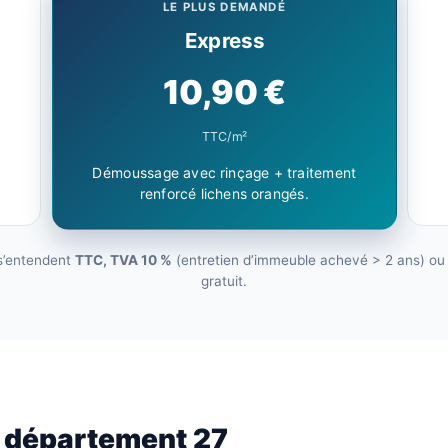
LE PLUS DEMANDÉ
Express
10,90 €
TTC/m²
Démoussage avec rinçage + traitement
renforcé lichens orangés.
 s’entendent
TTC, TVA 10 %
(entretien d’immeuble achevé > 2 ans) ou 2
gratuit.
e département 27