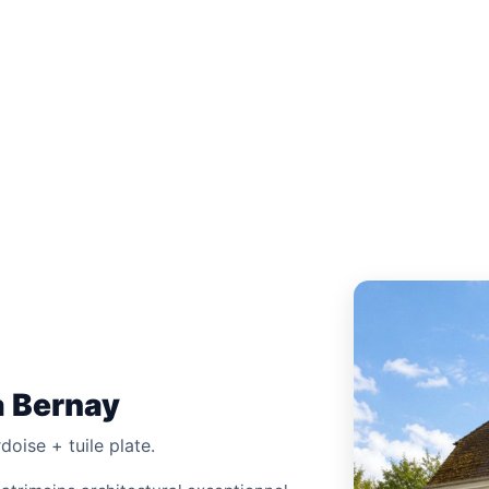
3 43 78 40
à Bernay
oise + tuile plate.