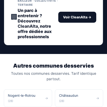
BAILLEUR · COLLECTIVITÉ ·
TERTIAIRE
Un parc à
🏢
entretenir ?
Voir CleanAlta →
Découvrez
CleanAlta
, notre
offre dédiée aux
professionnels
Autres communes desservies
Toutes nos communes desservies. Tarif identique
partout.
Nogent-le-Rotrou
Châteaudun
→
→
(28)
(28)