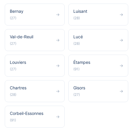
Bernay
Luisant
→
→
(27)
(28)
Val-de-Reuil
Lucé
→
→
(27)
(28)
Louviers
Étampes
→
→
(27)
(91)
Chartres
Gisors
→
→
(28)
(27)
Corbeil-Essonnes
→
(91)