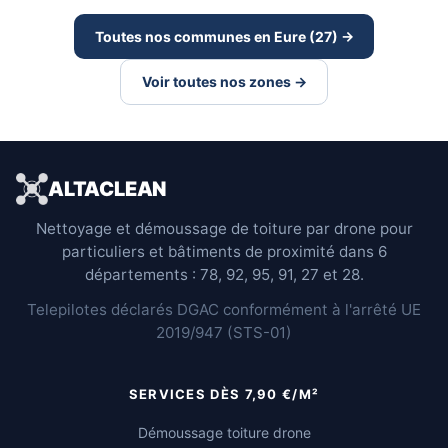
Toutes nos communes en Eure (27) →
Voir toutes nos zones →
ALTACLEAN
Nettoyage et démoussage de toiture par drone pour
particuliers et bâtiments de proximité dans 6
départements : 78, 92, 95, 91, 27 et 28.
Telepilotes déclarés DGAC conformément à l'arrêté UE
2019/947 (STS-01)
SERVICES DÈS 7,90 €/M²
Démoussage toiture drone