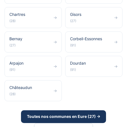
Chartres
Gisors
→
→
(28)
(27)
Bernay
Corbeil-Essonnes
→
→
(27)
(91)
Arpajon
Dourdan
→
→
(91)
(91)
Châteaudun
→
(28)
Toutes nos communes en Eure (27) →