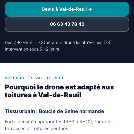
Devis à Val-de-Reuil →
06 63 43 78 40
Dès 7,90 €/m² TTC
Opérateur drone local Yvelines (78)
Intervention sous 5-12 jours
SPÉCIFICITÉS VAL-DE-REUIL
Pourquoi le drone est adapté aux
toitures à Val-de-Reuil
Tissu urbain : Boucle de Seine normande
Forte densité copropriétés (R+3 à R+10), toitures-
terrasses et toitures pentues.