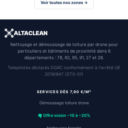
Voir toutes nos zones →
ALTACLEAN
Nettoyage et démoussage de toiture par drone pour
particuliers et bâtiments de proximité dans 6
départements : 78, 92, 95, 91, 27 et 28.
Telepilotes déclarés DGAC conformément à l'arrêté UE
2019/947 (STS-01)
SERVICES DÈS 7,90 €/M²
Démoussage toiture drone
🏘️ Offre voisin −10 à −20%
Nettoyage façade