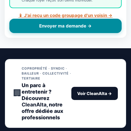
Chaque foyer reçoit son devis individuel.
📱 J'ai reçu un code groupage d'un voisin →
Envoyer ma demande →
COPROPRIÉTÉ · SYNDIC ·
BAILLEUR · COLLECTIVITÉ ·
TERTIAIRE
Un parc à
🏢
entretenir ?
Voir CleanAlta →
Découvrez
CleanAlta
, notre
offre dédiée aux
professionnels