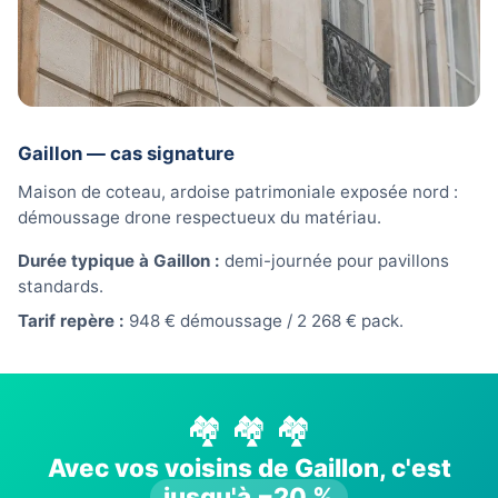
Gaillon — cas signature
Maison de coteau, ardoise patrimoniale exposée nord :
démoussage drone respectueux du matériau.
Durée typique à Gaillon :
demi-journée pour pavillons
standards.
Tarif repère :
948 € démoussage / 2 268 € pack.
🏘️ 🏘️ 🏘️
Avec vos voisins de Gaillon, c'est
jusqu'à −20 %