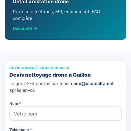
Détail prestation drone
Protocole 5 étapes, EPI, équipement, FAQ
complète.
Découvrir →
DEVIS GRATUIT SOUS 2 HEURES
Devis nettoyage drone à Gaillon
Joignez 2-3 photos par mail à
eco@cleanalta.net
après envoi.
Nom *
Téléphone *