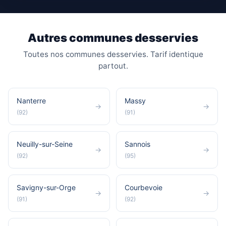
Autres communes desservies
Toutes nos communes desservies. Tarif identique
partout.
Nanterre
Massy
→
→
(92)
(91)
Neuilly-sur-Seine
Sannois
→
→
(92)
(95)
Savigny-sur-Orge
Courbevoie
→
→
(91)
(92)