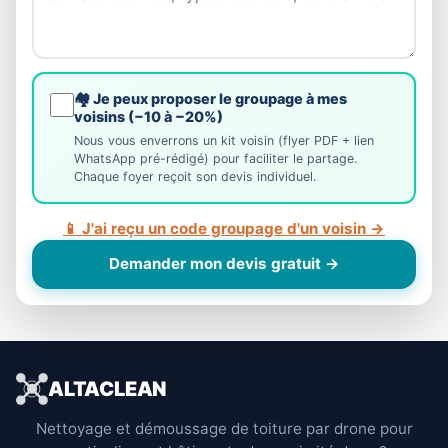
🏘️ Je peux proposer le groupage à mes
voisins (−10 à −20%)
Nous vous enverrons un kit voisin (flyer PDF + lien
WhatsApp pré-rédigé) pour faciliter le partage.
Chaque foyer reçoit son devis individuel.
📱 J'ai reçu un code groupage d'un voisin →
Demander mon devis gratuit →
ALTACLEAN
Nettoyage et démoussage de toiture par drone pour