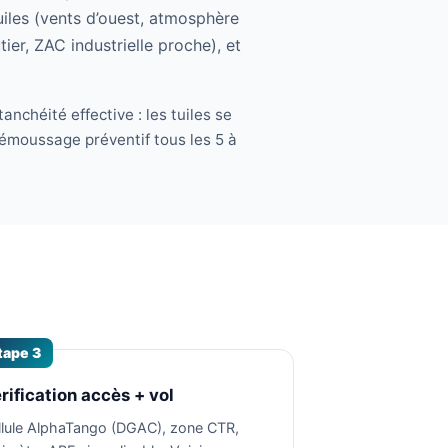
iles (vents d’ouest, atmosphère
ier, ZAC industrielle proche), et
anchéité effective : les tuiles se
démoussage préventif tous les 5 à
tape 3
rification accès + vol
llule AlphaTango (DGAC), zone CTR,