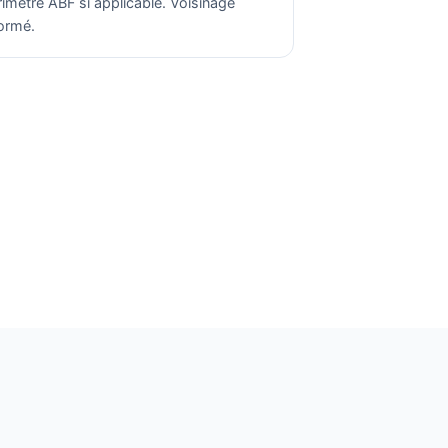
rimètre ABF si applicable. Voisinage
formé.