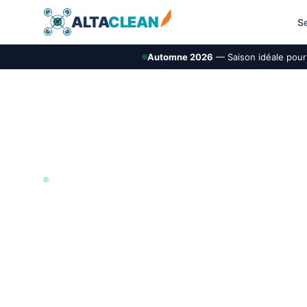
ALTA
CLEAN
S
Automne 2026
— Saison idéale pour 
ILE-DE-FRANCE (92)
Démoussage de t
AltaClean intervient à Nanterre pour le nettoyage 
démoussage de toiture par drone. La demande es
le matériau, la hauteur, l’accès, l’environnement et