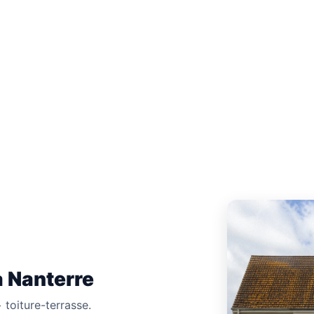
3 43 78 40
à Nanterre
 toiture-terrasse.