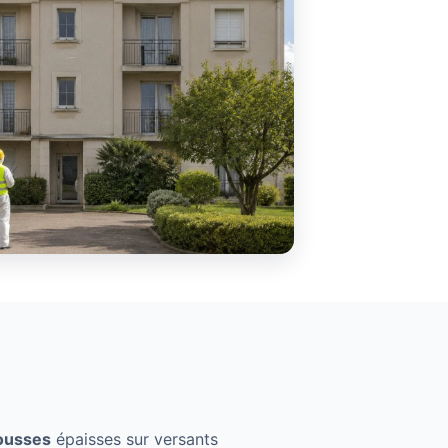
usses
épaisses sur versants