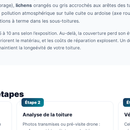
brage),
lichens
orangés ou gris accrochés aux arêtes des tu
pollution atmosphérique sur tuile cuite ou ardoise (axe rout
ations à terme dans les sous-toitures.
 à 10 ans selon l’exposition. Au-delà, la couverture perd son ét
eriorent le matériau, et les coûts de réparation explosent. Un 
maintient la longeévité de votre toiture.
étapes
Étape 2
É
Analyse de la toiture
Vé
e
Photos transmises ou pré-visite drone :
Ce