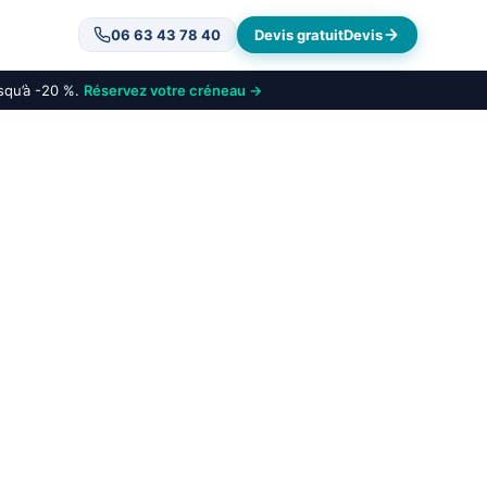
06 63 43 78 40
Devis gratuit
Devis
usqu’à -20 %.
Réservez votre créneau →
 Nanterre