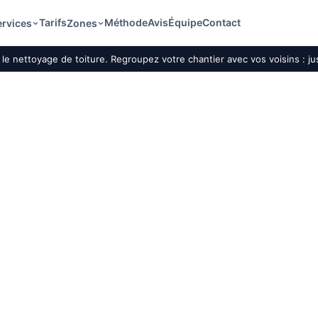
Tarifs
Méthode
Avis
Équipe
Contact
ervices
Zones
le nettoyage de toiture. Regroupez votre chantier avec vos voisins : j
oiture par drone à
et le
t étudiée selon
 les contraintes