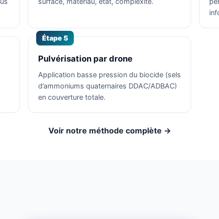
ous
surface, matériau, état, complexité.
pé
in
Étape 5
Pulvérisation par drone
Application basse pression du biocide (sels
d’ammoniums quaternaires DDAC/ADBAC)
en couverture totale.
Voir notre méthode complète →