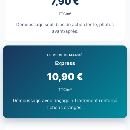
7,90 €
TTC/m²
Démoussage seul, biocide action lente, photos
avant/après.
LE PLUS DEMANDÉ
Express
10,90 €
TTC/m²
Démoussage avec rinçage + traitement renforcé
lichens orangés.