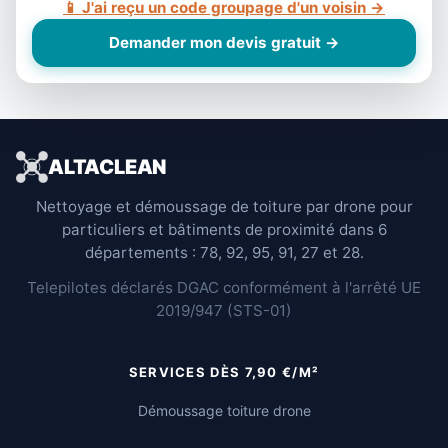
📱 J'ai reçu un code groupage d'un voisin →
Demander mon devis gratuit →
ALTACLEAN
Nettoyage et démoussage de toiture par drone pour
particuliers et bâtiments de proximité dans 6
départements : 78, 92, 95, 91, 27 et 28.
Telepilotes déclarés DGAC conformément à l'arrêté UE
2019/947 (STS-01)
SERVICES DÈS 7,90 €/M²
Démoussage toiture drone