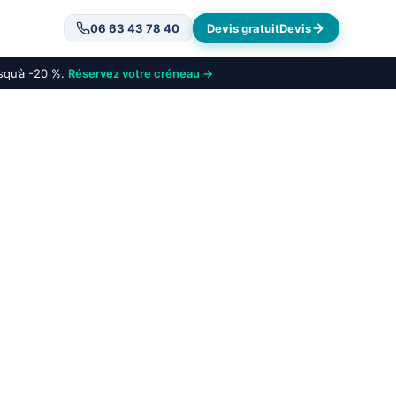
06 63 43 78 40
Devis gratuit
Devis
usqu’à -20 %.
Réservez votre créneau →