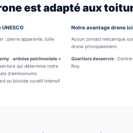
rone est adapté aux toitu
ine UNESCO
Notre avantage drone ici
r : pierre apparente, tuile
Aucun contact mécanique sur l
drone principalement.
erny
:
ardoise patrimoniale +
Quartiers desservis
: Centre
verture qui détermine notre
Roy.
 (sels d'ammoniums
 ou biocide curatif intensif