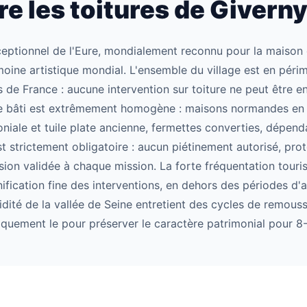
 les toitures de Givern
ceptionnel de l'Eure, mondialement reconnu pour la maison 
imoine artistique mondial. L'ensemble du village est en péri
 de France : aucune intervention sur toiture ne peut être 
Le bâti est extrêmement homogène : maisons normandes en p
niale et tuile plate ancienne, fermettes converties, dépen
st strictement obligatoire : aucun piétinement autorisé, pro
ion validée à chaque mission. La forte fréquentation touri
ification fine des interventions, en dehors des périodes d'a
midité de la vallée de Seine entretient des cycles de remou
ement le pour préserver le caractère patrimonial pour 8-