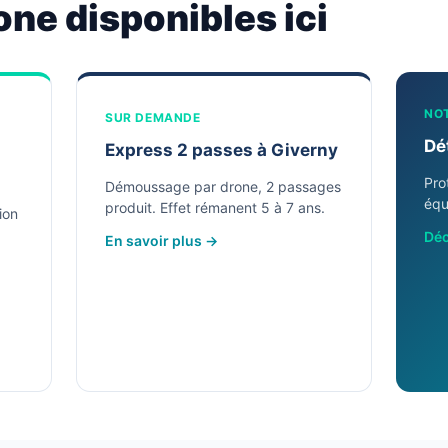
one disponibles ici
NO
SUR DEMANDE
Dé
Express 2 passes à Giverny
Pro
Démoussage par drone, 2 passages
équ
produit. Effet rémanent 5 à 7 ans.
ion
Déc
En savoir plus →