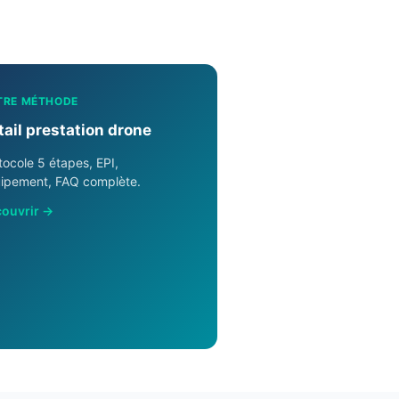
TRE MÉTHODE
tail prestation drone
tocole 5 étapes, EPI,
ipement, FAQ complète.
ouvrir →