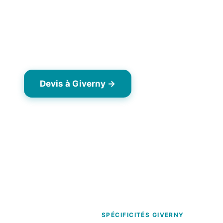
Giverny (27620), village mondialement connu pour
jardins de Claude Monet. Périmètre UNESCO et p
stricte. Ardoise patrimoniale, tuile plate ancienne
fortes.
Devis à Giverny →
06 63 43 78 40
Dès 7,90 €/m² TTC
Opérateur drone local Yvelines (78)
Interv
SPÉCIFICITÉS GIVERNY