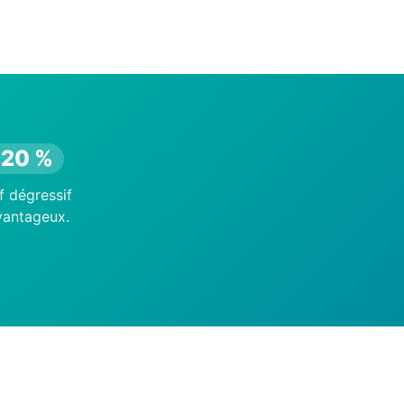
−20 %
f dégressif
avantageux.