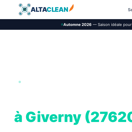
ALTA
CLEAN
S
Automne 2026
— Saison idéale pour 
VALLÉE DE SEINE UNESCO · 27
Nettoyage de toi
à Giverny (2762