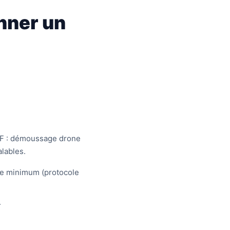
nner un
ABF : démoussage drone
lables.
e minimum (protocole
.