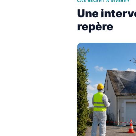
CAS RÉCENT À GIVERNY
Une interv
repère