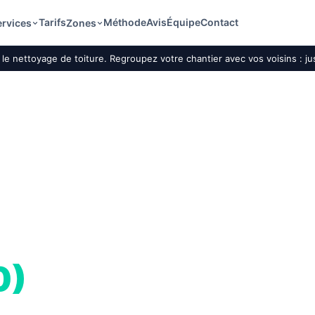
Tarifs
Méthode
Avis
Équipe
Contact
ervices
Zones
le nettoyage de toiture. Regroupez votre chantier avec vos voisins : j
ture par drone
0)