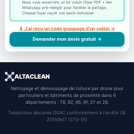
Nous vous enverrons un kit voisin (flyer PDF + lien
WhatsApp pré-rédigé) pour faciliter le partage.
Chaque foyer reçoit son devis individuel.
📱 J'ai reçu un code groupage d'un voisin →
Demander mon devis gratuit →
ALTACLEAN
Nettoyage et démoussage de toiture par drone pour
particuliers et bâtiments de proximité dans 6
départements : 78, 92, 95, 91, 27 et 28.
Telepilotes déclarés DGAC conformément à l'arrêté UE
2019/947 (STS-01)