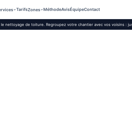
Tarifs
Méthode
Avis
Équipe
Contact
ervices
Zones
le nettoyage de toiture. Regroupez votre chantier avec vos voisins : j
iture par drone à 
nettoyage et le