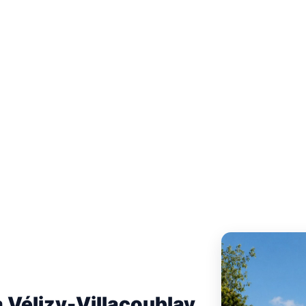
t étudiée selon
 les contraintes
3 43 78 40
à Vélizy-Villacoublay