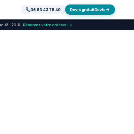
06 63 43 78 40
Devis gratuit
Devis
usqu’à -20 %.
Réservez votre créneau →
Vélizy-