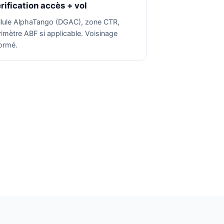
rification accès + vol
llule AlphaTango (DGAC), zone CTR,
rimètre ABF si applicable. Voisinage
formé.