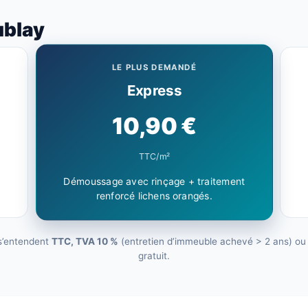
ublay
LE PLUS DEMANDÉ
Express
10,90 €
TTC/m²
Démoussage avec rinçage + traitement
renforcé lichens orangés.
 s’entendent
TTC, TVA 10 %
(entretien d’immeuble achevé > 2 ans) ou 2
gratuit.