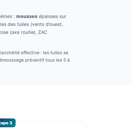
blèmes :
mousses
épaisses sur
s des tuiles (vents d’ouest,
oise (axe routier, ZAC
.
anchéité effective : les tuiles se
démoussage préventif tous les 5 à
tape 3