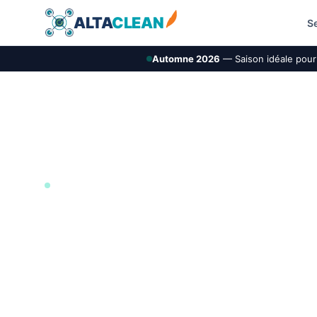
ALTA
CLEAN
S
Automne 2026
— Saison idéale pour 
ILE-DE-FRANCE (78)
Démoussage de to
Villacoublay
AltaClean intervient à Vélizy-Villacoublay pour le 