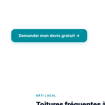
démoussage de toiture par drone. La demande es
le matériau, la hauteur, l’accès, l’environnement et
de vol.
Demander mon devis gratuit →
06 6
BÂTI LOCAL
Toitures fréquentes 