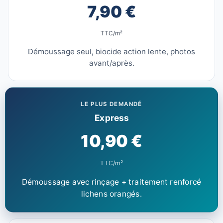
7,90 €
TTC/m²
Démoussage seul, biocide action lente, photos
avant/après.
LE PLUS DEMANDÉ
Express
10,90 €
TTC/m²
Démoussage avec rinçage + traitement renforcé
lichens orangés.