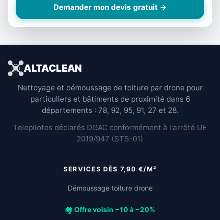
Demander mon devis gratuit →
ALTACLEAN
Nettoyage et démoussage de toiture par drone pour
particuliers et bâtiments de proximité dans 6
départements : 78, 92, 95, 91, 27 et 28.
Telepilotes déclarés DGAC conformément à l'arrêté UE
2019/947 (STS-01)
SERVICES DÈS 7,90 €/M²
Démoussage toiture drone
🏘️ Offre voisin −10 à −20%